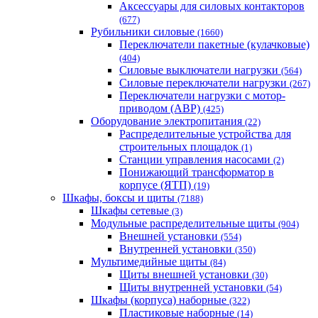
Аксессуары для силовых контакторов
(677)
Рубильники силовые
(1660)
Переключатели пакетные (кулачковые)
(404)
Силовые выключатели нагрузки
(564)
Cиловые переключатели нагрузки
(267)
Переключатели нагрузки с мотор-
приводом (АВР)
(425)
Оборудование электропитания
(22)
Распределительные устройства для
строительных площадок
(1)
Станции управления насосами
(2)
Понижающий трансформатор в
корпусе (ЯТП)
(19)
Шкафы, боксы и щиты
(7188)
Шкафы сетевые
(3)
Модульные распределительные щиты
(904)
Внешней установки
(554)
Внутренней установки
(350)
Мультимедийные щиты
(84)
Щиты внешней установки
(30)
Щиты внутренней установки
(54)
Шкафы (корпуса) наборные
(322)
Пластиковые наборные
(14)