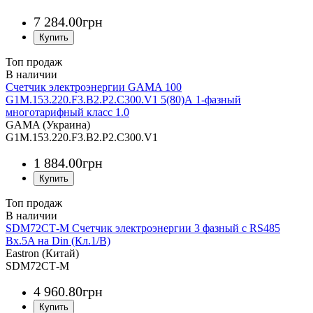
7 284
.
00
грн
Топ продаж
Счетчик электроэнергии GAMA 100
G1M.153.220.F3.B2.P2.C300.V1 5(80)А 1-фазный
многотарифный класс 1.0
GAMA (Украина)
G1M.153.220.F3.В2.P2.C300.V1
1 884
.
00
грн
Топ продаж
SDM72СТ-М Счетчик электроэнергии 3 фазный с RS485
Вх.5A на Din (Кл.1/B)
Eastron (Китай)
SDM72СТ-М
4 960
.
80
грн