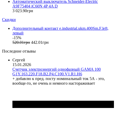
Автоматический выключатель Schneider-Electric
F&F (Польша)
A9F75404 iC60N 4P 4A D
FRER (Италия)
3 023
.
90
грн
FS (Украина)
Скидки
Galkat (Украина)
GAMA (Украина)
Дополнительный контакт e.industrial.ukm.400Sm.F.left,
GENERICA (Китай)
левый
Gewiss (Италия)
-15%
Ginlong Solis (Китай)
520
.
01
грн
442
.
01
грн
GreenVision (Китай)
Последние отзывы
Hager (Германия)
Haupa (Германия)
Сергей
15.01.2026
HD Hyundai Electric (Корея)
Счетчик электроэнергий однофазный GAMA 100
Hemstedt (Германия)
G1Y.163.220.F18.B2.P4.C100.V1.R1.H6
Horoz Electric (Турция)
+ добавлю к пред. посту номинальный ток 5А - это,
Huawei (Китай)
вообще-то, не очень и немного настораживает
IME (Италия)
Install Group (Украина)
IPmall (Украина)
JA SOLAR (Китай)
Jokari (Германия)