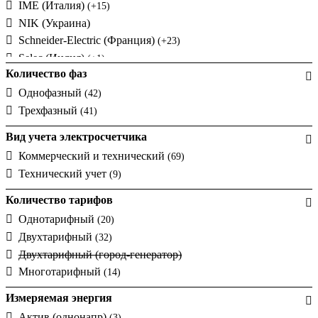
IME (Италия)
(+15)
NIK (Украина)
Schneider-Electric (Франция)
(+23)
Selec (Индия)
(+1)
Количество фаз
SEZ (Словакия)
(+7)
Однофазный
Smart-MAIC
(42)
(+15)
Трехфазный
Socomec (Франция)
(41)
(+31)
Sungrow (Китай)
(+1)
Вид учета электросчетчика
TeleTec (Украина)
Коммерческий и технический
(69)
UEK (Украина)
Технический учет
(9)
Новатек-Электро (Украина)
Количество тарифов
Однотарифный
(20)
Двухтарифный
(32)
Двухтарифный (город-генератор)
Многотарифный
(14)
Измеряемая энергия
Актив (однонапр)
(3)