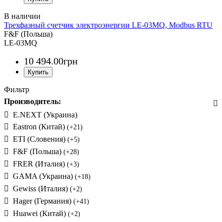
Трехфазный счетчик электроэнергии LE-03MQ, Modbus RTU
F&F (Польша)
LE-03MQ
10 494
.
00
грн
Фильтр
Производитель:
E.NEXT (Украина)
Eastron (Китай)
(+21)
ETI (Словения)
(+5)
F&F (Польша)
(+28)
FRER (Италия)
(+3)
GAMA (Украина)
(+18)
Gewiss (Италия)
(+2)
Hager (Германия)
(+41)
Huawei (Китай)
(+2)