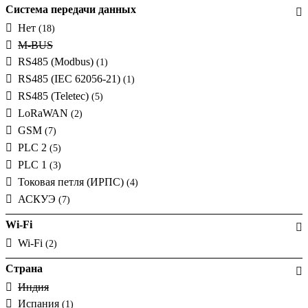
1500
Система передачи данных
2000
Нет
(18)
300
M-BUS
50А
(1)
RS485 (Modbus)
(1)
5А
RS485 (IEC 62056-21)
(1)
600
RS485 (Teletec)
(5)
6000А
LoRaWAN
(2)
65А
(1)
GSM
(7)
PLC 2
(5)
PLC 1
(3)
Токовая петля (ИРПС)
(4)
АСКУЭ
(7)
Wi-Fi
Wi-Fi
(2)
Страна
Индия
Испания
(1)