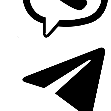
Reliance (Украина)
REM POWER (Словения)
Schneider-Electric (Франция)
Selec (Индия)
SEZ (Словакия)
Siemens (Германия)
Smart-MAIC
Socomec (Франция)
SOFAR (Китай)
Sungrow (Китай)
TAB (Словения)
Takel (Украина)
Technoelectric (Италия)
Technosystems (Украина)
TEKPAN (Турция)
TeleTec (Украина)
TEM (Словения)
Tense (Турция)
Terneo (Украина)
Testboy (Германия)