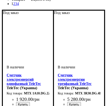
1
2
3
4
Под заказ
Под заказ
Счетчик
Счетчик
электроэнергий
электроэнергии
однофазный TeleTec
трехфазный TeleTec
MTX 1A10.DG.2Z5-CD4
TeleTec (Украина)
MTX 3R30.DG.4L3-LD4
TeleTec (Украина)
MTX 1A10.DG.2Z5-СD4
MTX 3R30.DG.4L3-
1 920
.
00
грн
5 280
.
00
грн