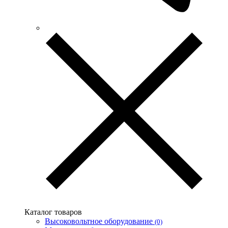
UEC (Украина)
UEK (Украина)
Vargo (Украина)
Vector VS
Vimar (Италия)
Volter (Украина)
Volterm (Украина)
Wago (Германия)
Wallbox (Испания)
WURTH (Германия)
Zubr (Украина)
АС Привод (Украина)
АСКО-УКРЕМ (Украина)
Билмакс
Запорожский завод цветных металлов (ЗЗЦМ)
Каблекс Одесса
Мегомметр (Украина)
Новатек-Электро (Украина)
Одескабель Одесский кабельный завод
Каталог товаров
Промфактор
Высоковольтное оборудование
(0)
Термофит