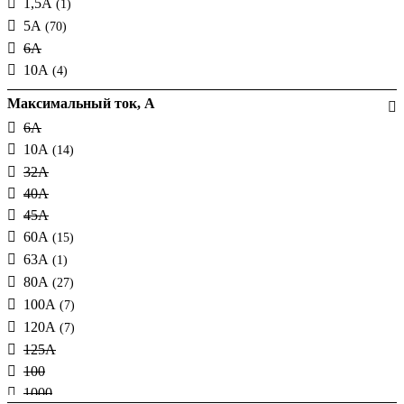
1,5А
(1)
5А
(70)
6А
10А
(4)
Максимальный ток, А
6А
10А
(14)
32А
40А
45А
60А
(15)
63А
(1)
80А
(27)
100А
(7)
120А
(7)
125А
100
1000