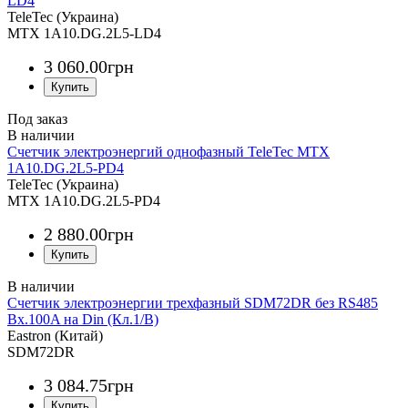
LD4
TeleTec (Украина)
MTX 1A10.DG.2L5-LD4
3 060
.
00
грн
Под заказ
Счетчик электроэнергий однофазный TeleTec MTX
1A10.DG.2L5-PD4
TeleTec (Украина)
MTX 1A10.DG.2L5-PD4
2 880
.
00
грн
Счетчик электроэнергии трехфазный SDM72DR без RS485
Вх.100A на Din (Кл.1/B)
Eastron (Китай)
SDM72DR
3 084
.
75
грн