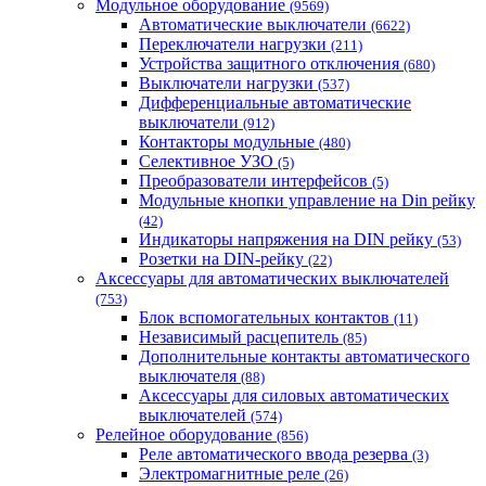
Модульное оборудование
(9569)
Укрэнерго-Альянс (Украина)
Автоматические выключатели
(6622)
Переключатели нагрузки
(211)
Устройства защитного отключения
(680)
Выключатели нагрузки
(537)
Дифференциальные автоматические
выключатели
(912)
Контакторы модульные
(480)
Селективное УЗО
(5)
Преобразователи интерфейсов
(5)
Модульные кнопки управление на Din рейку
(42)
Индикаторы напряжения на DIN рейку
(53)
Розетки на DIN-рейку
(22)
Аксессуары для автоматических выключателей
(753)
Блок вспомогательных контактов
(11)
Независимый расцепитель
(85)
Дополнительные контакты автоматического
выключателя
(88)
Аксессуары для силовых автоматических
выключателей
(574)
Релейное оборудование
(856)
Реле автоматического ввода резерва
(3)
Электромагнитные реле
(26)