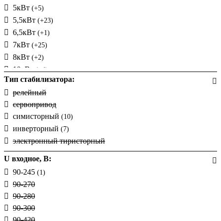
5кВт
(+5)
5,5кВт
(+23)
6,5кВт
(+1)
7кВт
(+25)
8кВт
(+2)
10кВт
(+4)
Тип стабилизатора:
12кВт
(+1)
релейный
14кВт
(+19)
сервопривод
20кВт
(+1)
симисторный
(10)
45кВт
(+1)
инверторный
(7)
80кВт
(+1)
электронный тиристорный
0,25кВт
(+1)
2,2кВт
(+13)
U входное, В:
9кВт
90-245
(1)
11кВт
(+19)
90-270
18кВт
(+16)
90-280
22кВт
(+23)
90-300
27кВт
(+28)
90-420