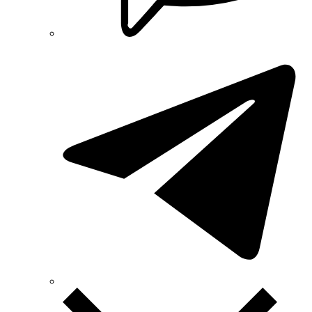
Selec (Индия)
SEZ (Словакия)
Siemens (Германия)
Smart-MAIC
Socomec (Франция)
SOFAR (Китай)
Sungrow (Китай)
TAB (Словения)
Takel (Украина)
Technoelectric (Италия)
Technosystems (Украина)
TEKPAN (Турция)
TeleTec (Украина)
TEM (Словения)
Tense (Турция)
Terneo (Украина)
Testboy (Германия)
UEC (Украина)
UEK (Украина)
Vargo (Украина)
Vector VS