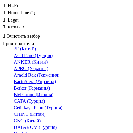
34
Hi-Fi
36
Home Line
(1)
37
Legat
40
Parus
(1)
48
Prime
Очистить выбор
50
Prostor
(1)
Производители
52
2E (Китай)
Smart
(2)
54
Adal Pano (Турция)
WMV
58
ANKER (Китай)
СНИ
60
APRO (Украина)
СНПТО
(10)
62
Arnold Rak (Германия)
СНПТОр
65
BactoSfera (Украина)
СНПТТ
Berker (Германия)
79
СНР
BM Group (Италия)
190
CATA (Турция)
350
Cetinkaya Pano (Турция)
550
CHINT (Китай)
580
CNC (Китай)
650
DATAKOM (Турция)
101,4