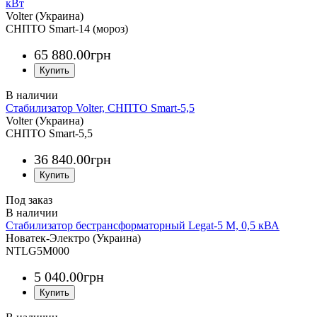
кВт
Volter (Украина)
СНПТО Smart-14 (мороз)
65 880
.
00
грн
Стабилизатор Volter, СНПТО Smart-5,5
Volter (Украина)
СНПТО Smart-5,5
36 840
.
00
грн
Под заказ
Стабилизатор бестрансформаторный Legat-5 М, 0,5 кВА
Новатек-Электро (Украина)
NTLG5M000
5 040
.
00
грн