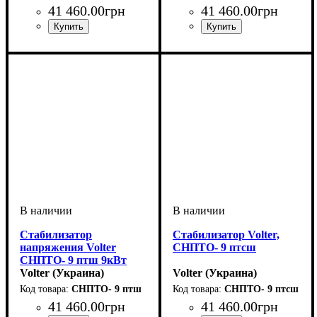
стационарный
41 460
.
00
грн
41 460
.
00
грн
Вид стабилизатора
Тип стабилизатора
Количество фаз
Мощность
Вес, кг
Серия
: СНПТО
: 30
: 9кВт
:
:
:
Вид стабилизатора
Тип стабилизатора
Количество фаз
Мощность
Вес, кг
Серия
: СНПТО
: 30
: 9кВт
:
:
:
стационарный
симисторный
однофазный
стационарный
симисторный
однофазный
Стабилизатор
Стабилизатор Volter,
напряжения Volter
СНПТО- 9 птсш
СНПТО- 9 птш 9кВт
однофазный
Volter (Украина)
Volter (Украина)
симисторный
СНПТО- 9 птш
СНПТО- 9 птсш
стационарный
41 460
.
00
грн
41 460
.
00
грн