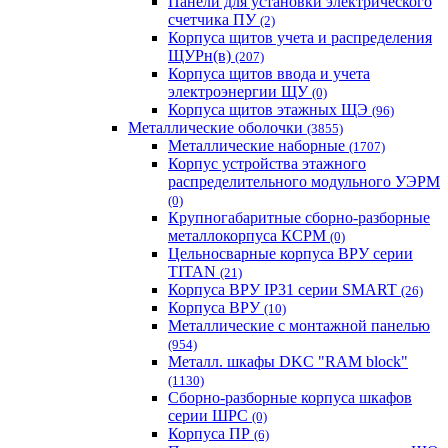
Панели для установки электрического
счетчика ПУ
(2)
Корпуса щитов учета и распределения
ЩУРн(в)
(207)
Корпуса щитов ввода и учета
электроэнергии ЩУ
(0)
Корпуса щитов этажных ЩЭ
(96)
Металлические оболочки
(3855)
Металлические наборные
(1707)
Корпус устройства этажного
распределительного модульного УЭРМ
(0)
Крупногабаритные сборно-разборные
металлокорпуса КСРМ
(0)
Цельносварные корпуса ВРУ серии
TITAN
(21)
Корпуса ВРУ IP31 серии SMART
(26)
Корпуса ВРУ
(10)
Металлические с монтажной панелью
(954)
Металл. шкафы DKC "RAM block"
(1130)
Сборно-разборные корпуса шкафов
серии ШРС
(0)
Корпуса ПР
(6)