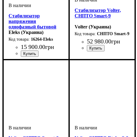
Стабилизатор Volter,
Стабилизатор
СНПТО Smart-9
напряжения
однофазный бытовой
Volter (Украина)
АМПЕР У 9-1/40 v2.1
Eleks (Украина)
СНПТО Smart-9
16264-Eleks
52 980
.
00
грн
15 900
.
00
грн
Вид стабилизатора
Тип стабилизатора
Количество фаз
Мощность
Вес, кг
Серия
: Smart
: 18
: 9кВт
:
:
:
стационарный
инверторный
однофазный
Количество фаз
Мощность
Вес, кг
Серия
: Ампер v2.1
: 21
: 9кВт
:
однофазный