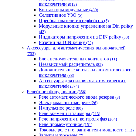
выключатели
(912)
Контакторы модульные
(480)
Селективное УЗО
(5)
Преобразователи интерфейсов
(5)
Модульные кнопки управление на Din рейку
(42)
Индикаторы напряжения на DIN рейку
(53)
Розетки на DIN-рейку
(22)
Аксессуары для автоматических выключателей
(753)
Блок вспомогательных контактов
(11)
Независимый расцепитель
(85)
Дополнительные контакты автоматического
выключателя
(88)
Аксессуары для силовых автоматических
выключателей
(574)
Релейное оборудование
(856)
Реле автоматического ввода резерва
(3)
Электромагнитные реле
(26)
Импульсное реле
(80)
Реле времени и таймеры
(213)
Реле напряжения и контроля фаз
(264)
Реле промежуточное
(151)
Токовые реле и ограничители мощности
(112)
Звонки и зуммеры
(7)