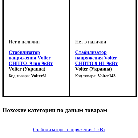
Стабилизатор
Стабилизатор
напряжения Volter
напряжения Volter
СНПТО- 9 шн 9кВт
СНПТО-9 HL 9кВт
однофазный
Volter (Украина)
однофазный
Volter (Украина)
симисторный
симисторный
Volter61
Volter143
стационарный
стационарный
Вид стабилизатора
Тип стабилизатора
Количество фаз
Мощность
Вес, кг
Серия
: СНПТО
: 30
: 9кВт
:
:
:
Вид стабилизатора
Тип стабилизатора
Количество фаз
Мощность
Вес, кг
Серия
: Home Line
: 33
: 9кВт
:
:
:
стационарный
симисторный
однофазный
стационарный
симисторный
однофазный
Похожие категории по даным товарам
Стабилизаторы напряжения 1 кВт