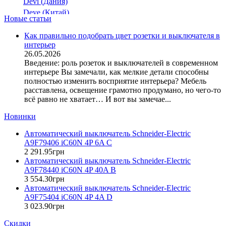
Devi (Дания)
105,6
Deye (Китай)
Новые статьи
11,7
DigiTop (Украина)
112,5
DKC (Украина)
Как правильно подобрать цвет розетки и выключателя в
интерьер
117
Dyness (Китай)
26.05.2026
E.NEXT (Украина)
12,15
Введение: роль розеток и выключателей в современном
EAE Electric
13,5
интерьере Вы замечали, как мелкие детали способны
Eastron (Китай)
полностью изменить восприятие интерьера? Мебель
13.5
Eaton (США)
расставлена, освещение грамотно продумано, но чего-то
13.5
всё равно не хватает… И вот вы замечае...
ElectrO (Украина)
15,7
Eleks (Украина)
Новинки
150,3
Entes (Турция)
153
Автоматический выключатель Schneider-Electric
EON (Таиланд)
16,5
A9F79406 iC60N 4P 6A C
ETI (Словения)
2 291
.
95
грн
17,5
(1)
ETREL (Словения)
Автоматический выключатель Schneider-Electric
171,9
Evrosvet (Украина)
A9F78440 iC60N 4P 40A B
Extherm (Германия)
3 554
.
30
грн
172
Автоматический выключатель Schneider-Electric
F&F (Польша)
188,4
A9F75404 iC60N 4P 4A D
FRER (Италия)
193,2
3 023
.
90
грн
FS (Украина)
193,8
Скидки
Galkat (Украина)