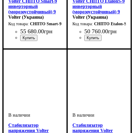
Volter СНПТО Smart-9
Volter СНПТО EtalonS-9
инверторный
инверторный
(морозоустойчивый) 9
(морозоустойчивый) 9
кВт
Volter (Украина)
кВт
Volter (Украина)
СНПТО Smart-9 (мороз)
СНПТО Etalon-S-9 (
55 680
.
00
грн
50 760
.
00
грн
Вид стабилизатора
Тип стабилизатора
Количество фаз
Мощность
Вес, кг
Серия
: Smart
: 17,5
: 9кВт
:
:
:
Вид стабилизатора
Тип стабилизатора
Количество фаз
Мощность
Вес, кг
Серия
: Etalon
: 17
: 9кВт
:
:
:
настенный
инверторный
однофазный
настенный
инверторный
однофазный
Стабилизатор
Стабилизатор
напряжения Volter
напряжения Volter