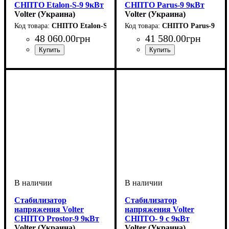
СНПТО Etalon-S-9 9кВт
СНПТО Parus-9 9кВт
однофазный
Volter (Украина)
однофазный
Volter (Украина)
инверторный
инверторный
СНПТО Etalon-S-9
СНПТО Parus-9
стационарный
настенный
48 060
.
00
грн
41 580
.
00
грн
Вид стабилизатора
Тип стабилизатора
Количество фаз
Мощность
Вес, кг
Серия
: Etalon
: 17
: 9кВт
:
:
:
Вид стабилизатора
Тип стабилизатора
Количество фаз
Мощность
Вес, кг
Серия
: Parus
: 20
: 9кВт
:
:
:
стационарный
инверторный
однофазный
настенный
инверторный
однофазный
Стабилизатор
Стабилизатор
напряжения Volter
напряжения Volter
СНПТО Prostor-9 9кВт
СНПТО- 9 с 9кВт
однофазный
Volter (Украина)
однофазный
Volter (Украина)