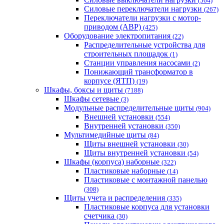
(564)
Cиловые переключатели нагрузки
(267)
Переключатели нагрузки с мотор-
приводом (АВР)
(425)
Оборудование электропитания
(22)
Распределительные устройства для
строительных площадок
(1)
Станции управления насосами
(2)
Понижающий трансформатор в
корпусе (ЯТП)
(19)
Шкафы, боксы и щиты
(7188)
Шкафы сетевые
(3)
Модульные распределительные щиты
(904)
Внешней установки
(554)
Внутренней установки
(350)
Мультимедийные щиты
(84)
Щиты внешней установки
(30)
Щиты внутренней установки
(54)
Шкафы (корпуса) наборные
(322)
Пластиковые наборные
(14)
Пластиковые с монтажной панелью
(308)
Щиты учета и распределения
(335)
Пластиковые корпуса для установки
счетчика
(30)