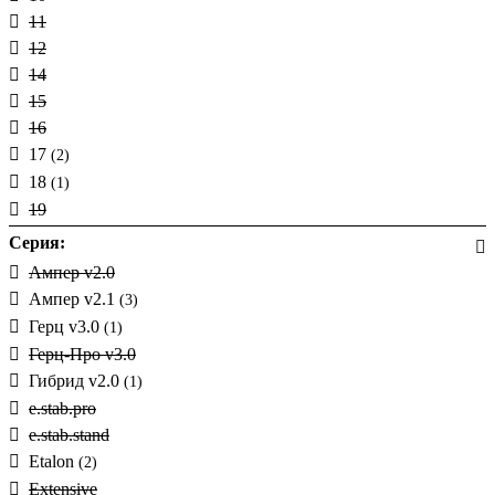
+6,5 -6,5%
11
81кВт
(+6)
-1
(1)
12
9кВА
(+2)
10%
14
2%
15
3%
16
17
(2)
18
(1)
19
20
(3)
Серия:
21
(6)
Ампер v2.0
22
Ампер v2.1
(3)
24
Герц v3.0
(1)
25
(1)
Герц-Про v3.0
26
Гибрид v2.0
(1)
27
e.stab.pro
29
e.stab.stand
30
(9)
Etalon
(2)
33
(1)
Extensive