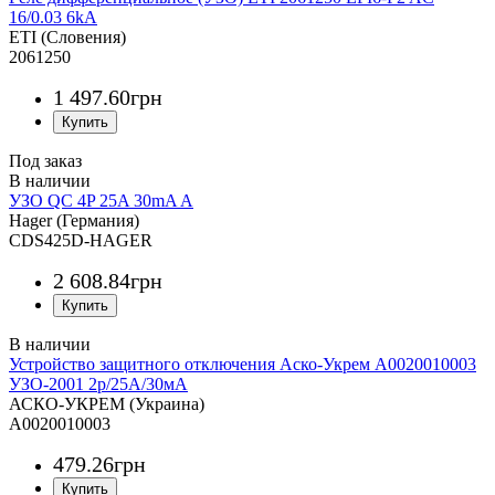
16/0.03 6kA
ETI (Словения)
2061250
1 497
.
60
грн
Под заказ
УЗО QC 4P 25A 30mA A
Hager (Германия)
CDS425D-HAGER
2 608
.
84
грн
Устройство защитного отключения Аско-Укрем A0020010003
УЗО-2001 2р/25А/30мА
АСКО-УКРЕМ (Украина)
A0020010003
479
.
26
грн