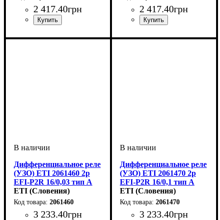
2 417
.
40
грн
2 417
.
40
грн
Устройство
Номинальный ток, А
Количество полюсов
Отключающая способность, kA
Ток утечки, mA
Тип
Серия
: Тип А
: EFI-P2
: УЗО
: 100mA
: 2P
: 16А
Устройство
Номинальный ток, А
Количество полюсов
Отключающая способность, 
Ток утечки, mA
Тип
Серия
:
: Тип А
: EFI-P2
: УЗО
: 300mA
: 2P
: 16А
10
10
Дифференциальное реле
Дифференциальное реле
(УЗО) ETI 2061460 2р
(УЗО) ETI 2061470 2р
EFI-P2R 16/0,03 тип A
EFI-P2R 16/0,1 тип A
(10kA) (RESET)
ETI (Словения)
(10kA) (RESET)
ETI (Словения)
2061460
2061470
3 233
.
40
грн
3 233
.
40
грн