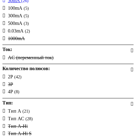
30mA
(26)
100mA
(5)
300mA
(5)
500mA
(3)
0.03mA
(2)
1000mA
Ток:
AC (переменный ток)
Количество полюсов:
2P
(42)
3P
4P
(8)
Тип:
Тип А
(21)
Тип АС
(28)
Тип A-Hi
Тип A-Hi S