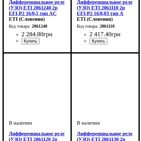
Дифференциальное реле
Дифференциальное реле
(УЗО) ETI 2061240 2р
(УЗО) ETI 2061110 2р
EFI-P2 16/0,5 тип AC
EFI-P2 16/0,03 тип A
(10kA)
ETI (Словения)
(10kA)
ETI (Словения)
2061240
2061110
2 284
.
80
грн
2 417
.
40
грн
Устройство
Номинальный ток, А
Количество полюсов
Отключающая способность, kA
Ток утечки, mA
Тип
Серия
: Тип АС
: EFI-P2
: УЗО
: 500mA
: 2P
: 16А
Устройство
Номинальный ток, А
Количество полюсов
Отключающая способность, 
Ток утечки, mA
Тип
Серия
:
: Тип А
: EFI-P2
: УЗО
: 30mA
: 2P
: 16А
10
10
Дифференциальное реле
Дифференциальное реле
(УЗО) ETI 2061120 2р
(УЗО) ETI 2061130 2р