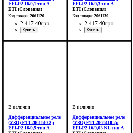
EFI-P2 16/0,1 тип A
EFI-P2 16/0,3 тип A
(10kA)
ETI (Словения)
(10kA)
ETI (Словения)
2061120
2061130
2 417
.
40
грн
2 417
.
40
грн
Устройство
Номинальный ток, А
Количество полюсов
Отключающая способность, kA
Ток утечки, mA
Тип
Серия
: Тип А
: EFI-P2
: УЗО
: 100mA
: 2P
: 16А
Устройство
Номинальный ток, А
Количество полюсов
Отключающая способность, 
Ток утечки, mA
Тип
Серия
:
: Тип А
: EFI-P2
: УЗО
: 300mA
: 2P
: 16А
10
10
Дифференциальное реле
Дифференциальное реле
(УЗО) ETI 2061140 2р
(УЗО) ETI 2061410 2р
EFI-P2 16/0,5 тип A
EFI-P2 16/0,03 NL тип A