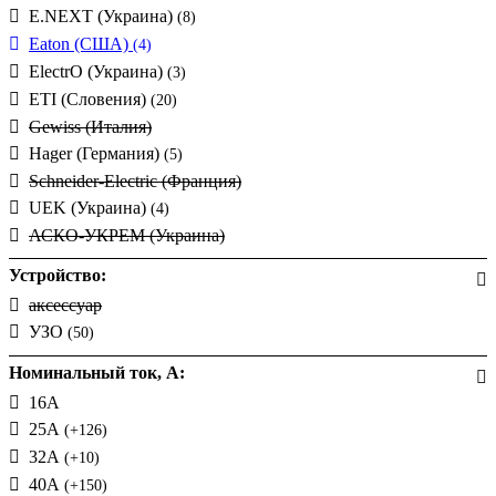
E.NEXT (Украина)
(8)
Eaton (США)
(4)
ElectrO (Украина)
(3)
ETI (Словения)
(20)
Gewiss (Италия)
Hager (Германия)
(5)
Schneider-Electric (Франция)
UEK (Украина)
(4)
АСКО-УКРЕМ (Украина)
Устройство:
аксессуар
УЗО
(50)
Номинальный ток, А:
16А
25А
(+126)
32А
(+10)
40А
(+150)