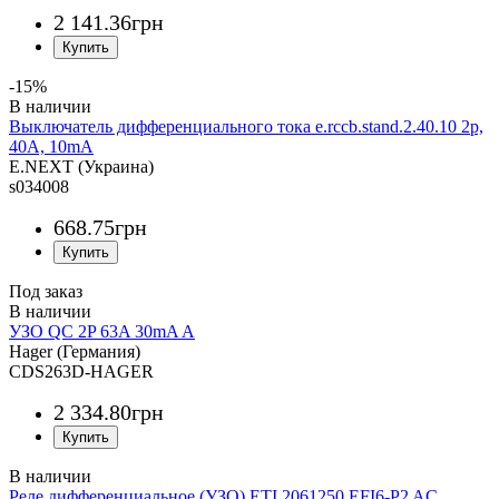
2 141
.
36
грн
-15%
Выключатель дифференциального тока e.rccb.stand.2.40.10 2р,
40А, 10mA
E.NEXT (Украина)
s034008
668
.
75
грн
Под заказ
УЗО QC 2P 63A 30mA A
Hager (Германия)
CDS263D-HAGER
2 334
.
80
грн
Реле дифференциальное (УЗО) ETI 2061250 EFI6-P2 AC