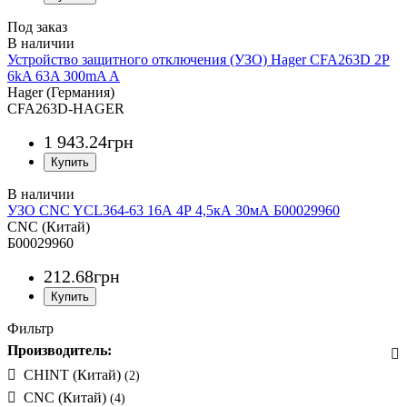
Под заказ
Устройство защитного отключения (УЗО) Hager CFA263D 2P
6kA 63A 300mA A
Hager (Германия)
CFA263D-HAGER
1 943
.
24
грн
УЗО CNC YCL364-63 16А 4Р 4,5кА 30мА Б00029960
CNC (Китай)
Б00029960
212
.
68
грн
Фильтр
Производитель:
CHINT (Китай)
(2)
CNC (Китай)
(4)