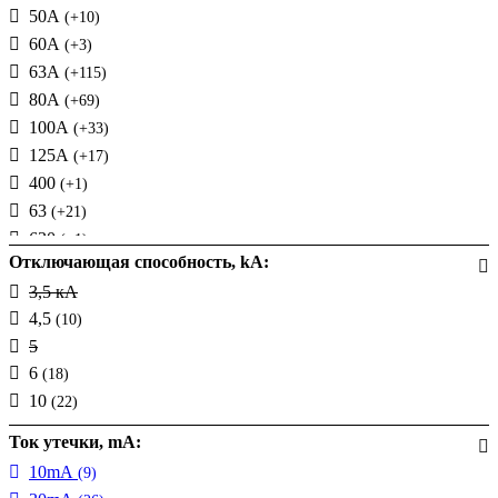
50А
(+10)
60А
(+3)
63А
(+115)
80А
(+69)
100А
(+33)
125А
(+17)
400
(+1)
63
(+21)
630
(+1)
Отключающая способность, kA:
80
(+14)
3,5 кА
4,5
(10)
5
6
(18)
10
(22)
Ток утечки, mA:
10mA
(9)