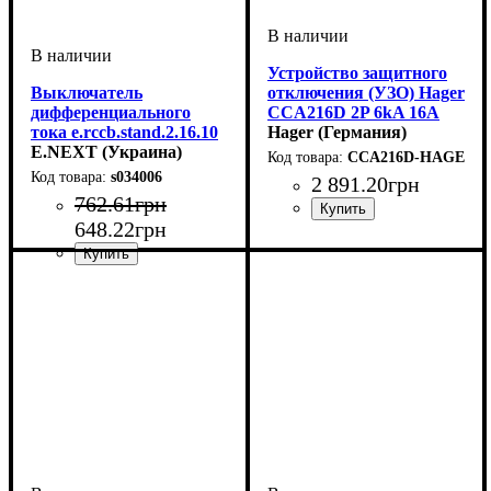
Устройство защитного
Выключатель
отключения (УЗО) Hager
дифференциального
CCA216D 2P 6kA 16A
тока e.rccb.stand.2.16.10
10mA A
Hager (Германия)
2р, 16А, 10mA
E.NEXT (Украина)
CCA216D-HAGER
s034006
2 891
.
20
грн
762
.
61
грн
648
.
22
грн
Устройство
Номинальный ток, А
Количество полюсов
Отключающая способность, 
Ток утечки, mA
Тип
Серия
: Тип А
: CCA
: УЗО
: 10mA
: 2P
: 16А
6
Устройство
Номинальный ток, А
Количество полюсов
Отключающая способность, kA
Ток утечки, mA
Тип
Серия
: Тип АС
: e.rccb.stand.
: УЗО
: 10mA
: 2P
: 16А
:
4,5