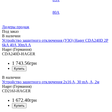
80А
Лидеры продаж
Под заказ
Устройство защитного отключения (УЗО) Hager CDA240D 2P
6kA 40A 30mA A
Hager (Германия)
CDA240D-HAGER
1 743
.
56
грн
Устройство защитного отключения 2x16 A, 30 mA, A, 2м
Hager (Германия)
CD216J-HAGER
1 672
.
40
грн