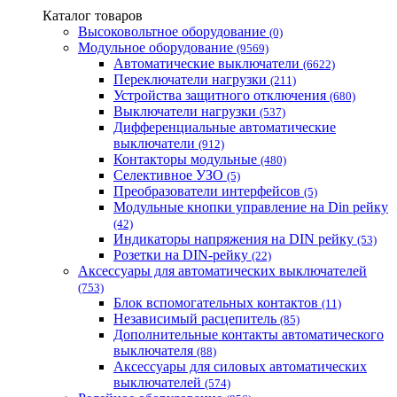
Одескабель Одесский кабельный завод
Каталог товаров
Промфактор
Высоковольтное оборудование
(0)
Термофит
Модульное оборудование
(9569)
Укрэнерго-Альянс (Украина)
Автоматические выключатели
(6622)
Переключатели нагрузки
(211)
Устройства защитного отключения
(680)
Выключатели нагрузки
(537)
Дифференциальные автоматические
выключатели
(912)
Контакторы модульные
(480)
Селективное УЗО
(5)
Преобразователи интерфейсов
(5)
Модульные кнопки управление на Din рейку
(42)
Индикаторы напряжения на DIN рейку
(53)
Розетки на DIN-рейку
(22)
Аксессуары для автоматических выключателей
(753)
Блок вспомогательных контактов
(11)
Независимый расцепитель
(85)
Дополнительные контакты автоматического
выключателя
(88)
Аксессуары для силовых автоматических
выключателей
(574)