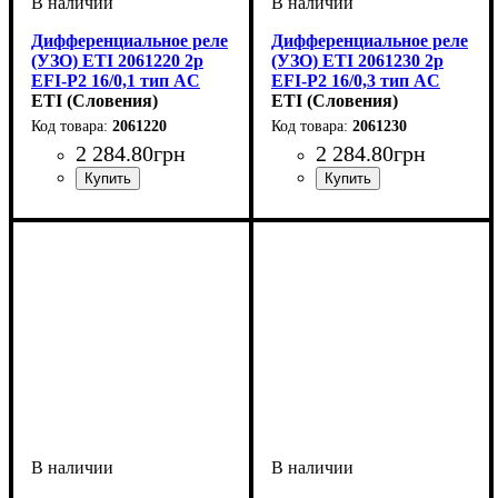
Дифференциальное реле
Дифференциальное реле
(УЗО) ETI 2061220 2р
(УЗО) ETI 2061230 2р
EFI-P2 16/0,1 тип AC
EFI-P2 16/0,3 тип AC
(10kA)
ETI (Словения)
(10kA)
ETI (Словения)
2061220
2061230
2 284
.
80
грн
2 284
.
80
грн
Устройство
Номинальный ток, А
Количество полюсов
Отключающая способность, kA
Ток утечки, mA
Тип
Серия
: Тип АС
: EFI-P2
: УЗО
: 100mA
: 2P
: 16А
Устройство
Номинальный ток, А
Количество полюсов
Отключающая способность, 
Ток утечки, mA
Тип
Серия
:
: Тип АС
: EFI-P2
: УЗО
: 300mA
: 2P
: 16А
10
10