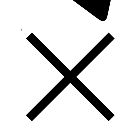
Terneo (Украина)
Testboy (Германия)
UEC (Украина)
UEK (Украина)
Vargo (Украина)
Vector VS
Vimar (Италия)
Volter (Украина)
Volterm (Украина)
Wago (Германия)
Wallbox (Испания)
WURTH (Германия)
Zubr (Украина)
АС Привод (Украина)
АСКО-УКРЕМ (Украина)
Билмакс
Запорожский завод цветных металлов (ЗЗЦМ)
Каблекс Одесса
Мегомметр (Украина)
Новатек-Электро (Украина)