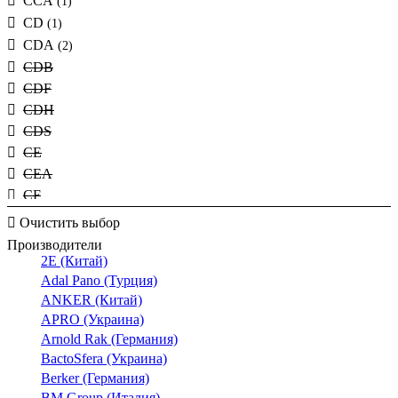
CCA
(1)
CD
(1)
CDA
(2)
CDB
CDF
CDH
CDS
CE
CEA
CF
CFA
Очистить выбор
CFB
Производители
CFI6
2E (Китай)
CGA
Adal Pano (Турция)
ANKER (Китай)
CNA
APRO (Украина)
CP
Arnold Rak (Германия)
CPA
BactoSfera (Украина)
CPH
Berker (Германия)
DIFO 2
BM Group (Италия)