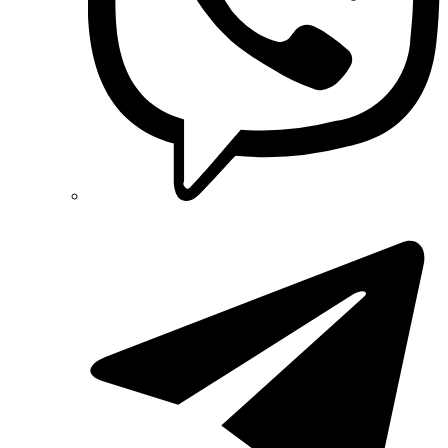
Radpol (Польша)
Raut (Украина)
Reliance (Украина)
REM POWER (Словения)
Schneider-Electric (Франция)
Selec (Индия)
SEZ (Словакия)
Siemens (Германия)
Smart-MAIC
Socomec (Франция)
SOFAR (Китай)
Sungrow (Китай)
TAB (Словения)
Takel (Украина)
Technoelectric (Италия)
Technosystems (Украина)
TEKPAN (Турция)
TeleTec (Украина)
TEM (Словения)
Tense (Турция)