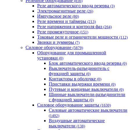
Релейное оборудование
(856)
Реле автоматического ввода резерва
(3)
Электромагнитные реле
(26)
Импульсное реле
(80)
Реле времени и таймеры
(213)
Реле напряжения и контроля фаз
(264)
Реле промежуточное
(151)
Токовые реле и ограничители мощности
(112)
Звонки и зуммеры
(7)
Силовое оборудование
(5879)
Оборудование для промышленной
установки
(0)
Блок автоматического ввода резерва
(0)
Выключатель-разъединитель с
функцией защиты
(0)
Контакторы в оболочке
(0)
Приставки выдержки времени
(0)
Путевые и концевые выключатели
(0)
Шинные выключатели-разъединители
с функцией защиты
(0)
Силовое оборудование защиты
(1630)
Силовые автоматические выключатели
(1492)
Воздушные автоматические
выключатели
(138)