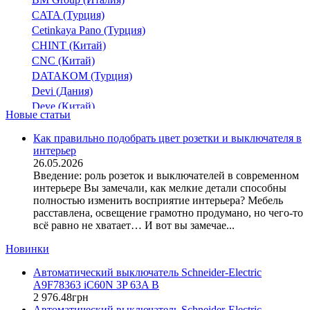
DIFO 4
CATA (Турция)
e.industrial.rccb
(1)
Cetinkaya Pano (Турция)
e.rccb.pro
(5)
CHINT (Китай)
e.rccb.stand.
CNC (Китай)
(2)
DATAKOM (Турция)
EFI 2
(1)
Devi (Дания)
EFI-2 (AC)
(1)
Deye (Китай)
EFI-4 (AC)
Новые статьи
DigiTop (Украина)
EFI-P2
(10)
DKC (Украина)
Как правильно подобрать цвет розетки и выключателя в
EFI-P2R
(4)
интерьер
Dyness (Китай)
EFI4
26.05.2026
E.NEXT (Украина)
Введение: роль розеток и выключателей в современном
EFI6
(2)
EAE Electric
интерьере Вы замечали, как мелкие детали способны
EFI6-P2 (AC)
Eastron (Китай)
(2)
полностью изменить восприятие интерьера? Мебель
Eaton (США)
расставлена, освещение грамотно продумано, но чего-то
FI
(2)
всё равно не хватает… И вот вы замечае...
ElectrO (Украина)
FIM
Eleks (Украина)
FRCdM
Новинки
Entes (Турция)
HNC
Автоматический выключатель Schneider-Electric
EON (Таиланд)
NL1
A9F78363 iC60N 3P 63A B
ETI (Словения)
NL1-100
2 976
.
48
грн
ETREL (Словения)
Автоматический выключатель Schneider-Electric