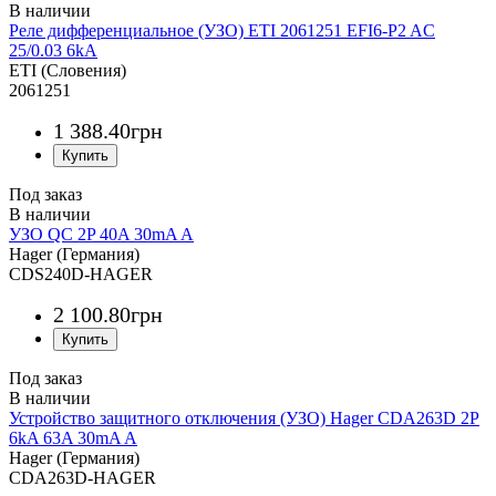
Реле дифференциальное (УЗО) ETI 2061251 EFI6-P2 AC
25/0.03 6kA
ETI (Словения)
2061251
1 388
.
40
грн
Под заказ
УЗО QC 2P 40A 30mA A
Hager (Германия)
CDS240D-HAGER
2 100
.
80
грн
Под заказ
Устройство защитного отключения (УЗО) Hager CDA263D 2P
6kA 63A 30mA A
Hager (Германия)
CDA263D-HAGER