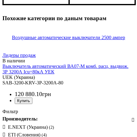
3200
50
3200
85
Похожие категории по даным товарам
Воздушные автоматические выключатели 2500 ампер
Лидеры продаж
Выключатель автоматический ВА07-М комб. расц. выдвиж.
3Р 3200А Icu=80кА УЕК
UEK (Украина)
SAB-3200-KRV-3P-3200A-80
120 880
.
10
грн
Фильтр
Производитель:
E.NEXT (Украина)
(2)
ETI (Словения)
(4)