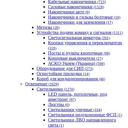
Кабельные наконечники
(723)
Силовые наконечники
(1528)
Наконечники авто
(9)
Наконечники и гильзы болтовые
(18)
Наконечники для заземления
(17)
Метизы
(28)
Устройства подачи команд и сигналов
(1311)
Светосигнальная арматура
(261)
Кнопки управления и переключатели
(319)
Посты и пульты кнопочные
(98)
Концевые выключатели
(27)
АСКО-Укрем (Украина)
(598)
Оборудование для СИП
(273)
Огнестойкие проходки
(14)
Короб для кондиционирования
(46)
Освещение
(2629)
Светильники
(1270)
LED панель, потолочные, под
армстронг
(97)
Люстры
(0)
Светильники уличные
(104)
Светильники индукционные ФСП
(1)
Светильники ЛВО направленного
света
(1)