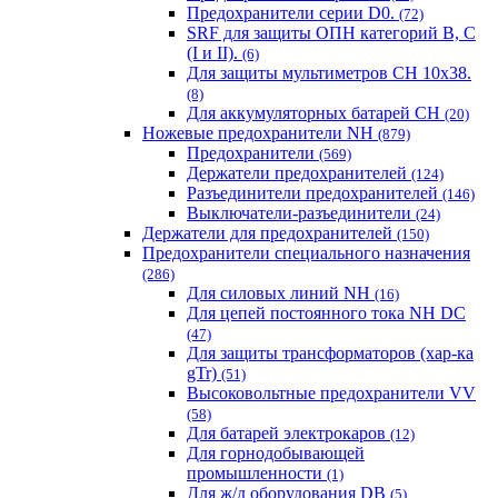
Предохранители серии D0.
(72)
SRF для защиты ОПН категорий B, C
(I и II).
(6)
Для защиты мультиметров CH 10х38.
(8)
Для аккумуляторных батарей CH
(20)
Ножевые предохранители NH
(879)
Предохранители
(569)
Держатели предохранителей
(124)
Разъединители предохранителей
(146)
Выключатели-разъединители
(24)
Держатели для предохранителей
(150)
Предохранители специального назначения
(286)
Для силовых линий NH
(16)
Для цепей постоянного тока NH DC
(47)
Для защиты трансформаторов (хар-ка
gTr)
(51)
Высоковольтные предохранители VV
(58)
Для батарей электрокаров
(12)
Для горнодобывающей
промышленности
(1)
Для ж/д оборудования DB
(5)