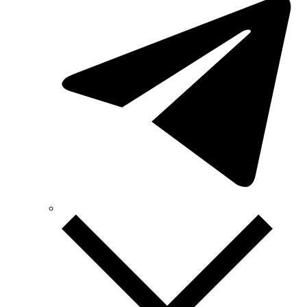
Sungrow (Китай)
TAB (Словения)
Takel (Украина)
Technoelectric (Италия)
Technosystems (Украина)
TEKPAN (Турция)
TeleTec (Украина)
TEM (Словения)
Tense (Турция)
Terneo (Украина)
Testboy (Германия)
UEC (Украина)
UEK (Украина)
Vargo (Украина)
Vector VS
Vimar (Италия)
Volter (Украина)
Volterm (Украина)
Wago (Германия)
Wallbox (Испания)