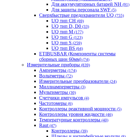
Для аккумуляторных батарей NH
(91)
Для защиты персонала SWF
(5)
Сверхбыстрые предохранители UQ
(755)
UQ тип CH
(69)
UQ тип D, D0
(33)
UQ тип M
(177)
UQ тип G
(123)
UQ тип S
(259)
UQ тип BS
(64)
ETIBUSBAR (Компоненты системы
сборных шин 60мм)
(74)
Измерительные приборы
(839)
Амперметры
(174)
Вольтметры
(72)
Измерительные преобразователи
(24)
Миллиамперметры
(3)
Мультиметры
(30)
Счетчики импульсов
(4)
Частотомеры
(6)
Контроллеры реактивной мощности
(5)
Контроллеры уровня жидкости
(46)
Температурные контроллеры
(40)
Raut
(47)
Контроллеры
(39)
Шлюзы и интерфейсные модули
(8)