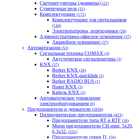
Светорегуляторы (диммеры)
(22)
Сумеречные реле
(31)
Комплектующие
(172)
Комплектующие для светильников
(144)
Электропатроны, переходники
(28)
Административно-офисное освещение
(37)
Аварийное освещение
(37)
Автоматизация
(53)
Сигнальная техника COMAX
(3)
Акустические сигнализаторы
(3)
KNX
(37)
Berker KNX
(26)
Berker KNX-quicklink
(5)
Berker RADIO BUS
(1)
Hager KNX
(3)
Кабель KNX
(2)
Автоматическое управление
электрооборудованием
(0)
Предохранители и держатели
(2856)
Цилиндрические предохранители
(453)
Предохранители типа RT и RTF
(18)
Мини предохранители CH-mini, 5x20,
6,3x32.
(231)
Предохранители серии D.
(56)