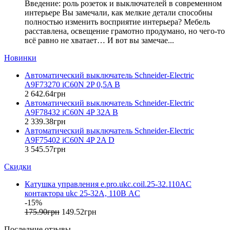
Введение: роль розеток и выключателей в современном
EAE Electric
интерьере Вы замечали, как мелкие детали способны
Eastron (Китай)
полностью изменить восприятие интерьера? Мебель
Eaton (США)
расставлена, освещение грамотно продумано, но чего-то
всё равно не хватает… И вот вы замечае...
ElectrO (Украина)
Eleks (Украина)
Новинки
Entes (Турция)
Автоматический выключатель Schneider-Electric
EON (Таиланд)
A9F73270 iC60N 2P 0,5A B
ETI (Словения)
2 642
.
64
грн
ETREL (Словения)
Автоматический выключатель Schneider-Electric
Evrosvet (Украина)
A9F78432 iC60N 4P 32A B
Extherm (Германия)
2 339
.
38
грн
Автоматический выключатель Schneider-Electric
F&F (Польша)
A9F75402 iC60N 4P 2A D
FRER (Италия)
3 545
.
57
грн
FS (Украина)
Скидки
Galkat (Украина)
GAMA (Украина)
Катушка управления e.pro.ukc.coil.25-32.110AC
GENERICA (Китай)
контактора ukc 25-32A, 110В AC
Gewiss (Италия)
-15%
Ginlong Solis (Китай)
175
.
90
грн
149
.
52
грн
GreenVision (Китай)
Последние отзывы