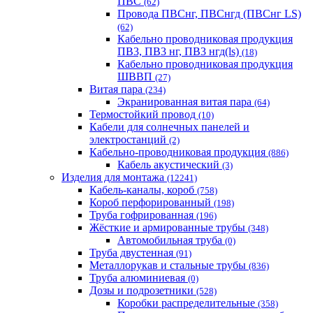
ПВС
(62)
Провода ПВСнг, ПВСнгд (ПВСнг LS)
(62)
Кабельно проводниковая продукция
ПВ3, ПВ3 нг, ПВ3 нгд(ls)
(18)
Кабельно проводниковая продукция
ШВВП
(27)
Витая пара
(234)
Экранированная витая пара
(64)
Термостойкий провод
(10)
Кабели для солнечных панелей и
электростанций
(2)
Кабельно-проводниковая продукция
(886)
Кабель акустический
(3)
Изделия для монтажа
(12241)
Кабель-каналы, короб
(758)
Короб перфорированный
(198)
Труба гофрированная
(196)
Жёсткие и армированные трубы
(348)
Автомобильная труба
(0)
Труба двустенная
(91)
Металлорукав и стальные трубы
(836)
Труба алюминиевая
(0)
Дозы и подрозетники
(528)
Коробки распределительные
(358)