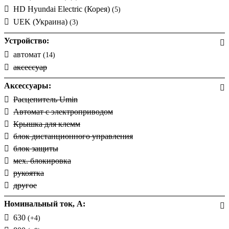
HD Hyundai Electric (Корея)
(5)
UEK (Украина)
(3)
Устройство:
автомат
(14)
аксессуар
Аксессуары:
Расцепитель Umin
Автомат с электроприводом
Крышка для клемм
блок дистанционного управления
блок защиты
мех. блокировка
рукоятка
другое
Номинальный ток, А:
630
(+4)