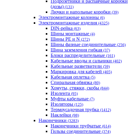
Подрозетники и распаячные коробки
(дозы)
(131)
Лючки и напольные коробки
(39)
Электромонтажные колонны
(6)
Электромонтажные изделия
(4325)
DIN-рейка
(63)
Шины монтажные
(4)
Шины PE и N
(272)
Шины фазные соединительные
(256)
Шина заземления гибкая
(37)
Блоки распределительные
(161)
Кабельные вводы и сальники
(402)
Кабельные разветвители
(59)
Маркировка для кабелей
(405)
Кабельная оплетка
(5)
Спиральная обвязка
(80)
Хомуты, стяжки, скобы
(844)
Изолента
(95)
Муфты кабельные
(7)
Изоляторы
(125)
Термоусадочная трубка
(1412)
Наклейки
(98)
Наконечники
(3283)
Наконечники трубчатые
(614)
Гильзы соединительные
(374)