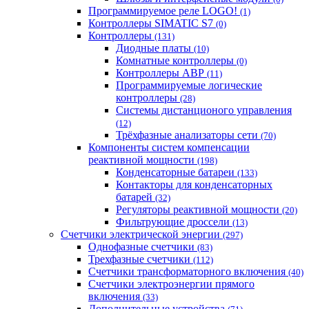
Программируемое реле LOGO!
(1)
Контроллеры SIMATIC S7
(0)
Контроллеры
(131)
Диодные платы
(10)
Комнатные контроллеры
(0)
Контроллеры АВР
(11)
Программируемые логические
контроллеры
(28)
Системы дистанционого управления
(12)
Трёхфазные анализаторы сети
(70)
Компоненты систем компенсации
реактивной мощности
(198)
Конденсаторные батареи
(133)
Контакторы для конденсаторных
батарей
(32)
Регуляторы реактивной мощности
(20)
Фильтрующие дроссели
(13)
Счетчики электрической энергии
(297)
Однофазные счетчики
(83)
Трехфазные счетчики
(112)
Счетчики трансформаторного включения
(40)
Счетчики электроэнергии прямого
включения
(33)
Дополнительные устройства