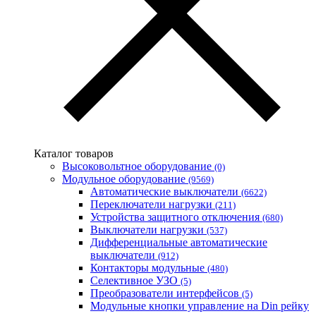
WURTH (Германия)
Zubr (Украина)
АС Привод (Украина)
АСКО-УКРЕМ (Украина)
Билмакс
Запорожский завод цветных металлов (ЗЗЦМ)
Каблекс Одесса
Мегомметр (Украина)
Новатек-Электро (Украина)
Одескабель Одесский кабельный завод
Каталог товаров
Промфактор
Высоковольтное оборудование
(0)
Термофит
Модульное оборудование
(9569)
Укрэнерго-Альянс (Украина)
Автоматические выключатели
(6622)
Переключатели нагрузки
(211)
Устройства защитного отключения
(680)
Выключатели нагрузки
(537)
Дифференциальные автоматические
выключатели
(912)
Контакторы модульные
(480)
Селективное УЗО
(5)
Преобразователи интерфейсов
(5)
Модульные кнопки управление на Din рейку