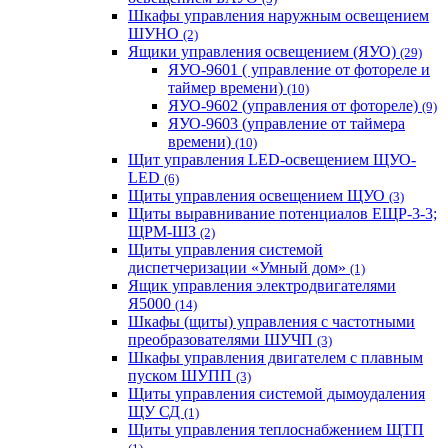
Шкафы управления наружным освещением
ШУНО
(2)
Ящики управления освещением (ЯУО)
(29)
ЯУО-9601 ( управление от фотореле и
таймер времени)
(10)
ЯУО-9602 (управления от фотореле)
(9)
ЯУО-9603 (управление от таймера
времени)
(10)
Щит управления LED-освещением ЩУО-
LED
(6)
Щиты управления освещением ЩУО
(3)
Щиты выравнивание потенциалов ЕЩР-3-3;
ЩРМ-ШЗ
(2)
Щиты управления системой
диспетчеризации «Умный дом»
(1)
Ящик управления электродвигателями
Я5000
(14)
Шкафы (щиты) управления с частотными
преобразователями ШУЧП
(3)
Шкафы управления двигателем с плавным
пуском ШУПП
(3)
Щиты управления системой дымоудаления
ЩУ СД
(1)
Щиты управления теплоснабжением ЩТП