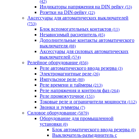
(42)
Индикаторы напряжения на DIN рейку
(53)
Розетки на DIN-рейку
(22)
Аксессуары для автоматических выключателей
(753)
Блок вспомогательных контактов
(11)
Независимый расцепитель
(85)
Дополнительные контакты автоматического
выключателя
(88)
Аксессуары для силовых автоматических
выключателей
(574)
Релейное оборудование
(856)
Реле автоматического ввода резерва
(3)
Электромагнитные реле
(26)
Импульсное реле
(80)
Реле времени и таймеры
(213)
Реле напряжения и контроля фаз
(264)
Реле промежуточное
(151)
Токовые реле и ограничители мощности
(112)
Звонки и зуммеры
(7)
Силовое оборудование
(5879)
Оборудование для промышленной
установки
(0)
Блок автоматического ввода резерва
(0)
Выключатель-разъединитель с