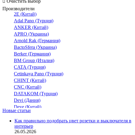
Очистить выбор
Производители
2E (Китай)
Adal Pano (Турция)
ANKER (Китай)
APRO (Украина)
Arnold Rak (Германия)
BactoSfera (Украина)
Berker (Германия)
BM Group (Италия)
CATA (Турция)
Cetinkaya Pano (Турция)
CHINT (Китай)
CNC (Китай)
DATAKOM (Турция)
Devi (Дания)
Deye (Китай)
Новые статьи
DigiTop (Украина)
DKC (Украина)
Как правильно подобрать цвет розетки и выключателя в
интерьер
Dyness (Китай)
26.05.2026
E.NEXT (Украина)