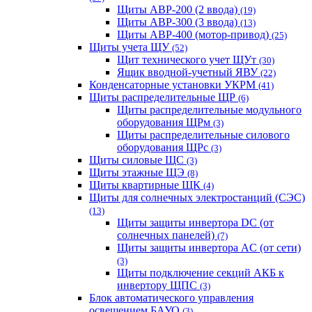
Щиты АВР-200 (2 ввода)
(19)
Щиты АВР-300 (3 ввода)
(13)
Щиты АВР-400 (мотор-привод)
(25)
Щиты учета ЩУ
(52)
Щит технического учет ЩУт
(30)
Ящик вводной-учетный ЯВУ
(22)
Конденсаторные установки УКРМ
(41)
Щиты распределительные ЩР
(6)
Щиты распределительные модульного
оборудования ЩРм
(3)
Щиты распределительные силового
оборудования ЩРс
(3)
Щиты силовые ЩС
(3)
Щиты этажные ЩЭ
(8)
Щиты квартирные ЩК
(4)
Щиты для солнечных электростанций (СЭС)
(13)
Щиты защиты инвертора DC (от
солнечных панелей)
(7)
Щиты защиты инвертора AC (от сети)
(3)
Щиты подключение секций АКБ к
инвертору ЩПС
(3)
Блок автоматического управления
освещением БАУО
(3)