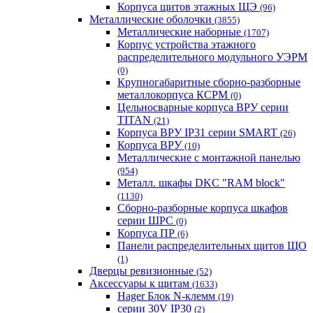
Корпуса щитов этажных ЩЭ
(96)
Металлические оболочки
(3855)
Металлические наборные
(1707)
Корпус устройства этажного
распределительного модульного УЭРМ
(0)
Крупногабаритные сборно-разборные
металлокорпуса КСРМ
(0)
Цельносварные корпуса ВРУ серии
TITAN
(21)
Корпуса ВРУ IP31 серии SMART
(26)
Корпуса ВРУ
(10)
Металлические с монтажной панелью
(954)
Металл. шкафы DKC "RAM block"
(1130)
Сборно-разборные корпуса шкафов
серии ШРС
(0)
Корпуса ПР
(6)
Панели распределительных щитов ЩО
(1)
Дверцы ревизионные
(52)
Аксессуары к щитам
(1633)
Hager Блок N-клемм
(19)
серии 30V IP30
(2)