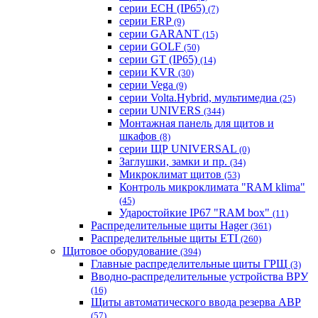
серии ECH (IP65)
(7)
серии ERP
(9)
серии GARANT
(15)
серии GOLF
(50)
серии GT (IP65)
(14)
серии KVR
(30)
серии Vega
(9)
серии Volta.Hybrid, мультимедиа
(25)
серии UNIVERS
(344)
Монтажная панель для щитов и
шкафов
(8)
серии ЩР UNIVERSAL
(0)
Заглушки, замки и пр.
(34)
Микроклимат щитов
(53)
Контроль микроклимата "RAM klima"
(45)
Ударостойкие IP67 "RAM box"
(11)
Распределительные щиты Hager
(361)
Распределительные щиты ETI
(260)
Щитовое оборудование
(394)
Главные распределительные щиты ГРЩ
(3)
Вводно-распределительные устройства ВРУ
(16)
Щиты автоматического ввода резерва АВР
(57)