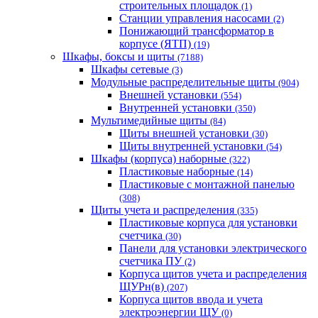
строительных площадок
(1)
Станции управления насосами
(2)
Понижающий трансформатор в
корпусе (ЯТП)
(19)
Шкафы, боксы и щиты
(7188)
Шкафы сетевые
(3)
Модульные распределительные щиты
(904)
Внешней установки
(554)
Внутренней установки
(350)
Мультимедийные щиты
(84)
Щиты внешней установки
(30)
Щиты внутренней установки
(54)
Шкафы (корпуса) наборные
(322)
Пластиковые наборные
(14)
Пластиковые с монтажной панелью
(308)
Щиты учета и распределения
(335)
Пластиковые корпуса для установки
счетчика
(30)
Панели для установки электрического
счетчика ПУ
(2)
Корпуса щитов учета и распределения
ЩУРн(в)
(207)
Корпуса щитов ввода и учета
электроэнергии ЩУ
(0)