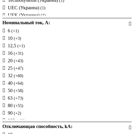
Technosystems (Украина)
(1)
UEC (Украина)
(1)
UEK (Украина)
(1)
Номинальный ток, А:
АСКО-УКРЕМ (Украина)
6
(+1)
10
(+3)
12,5
(+1)
16
(+31)
20
(+43)
25
(+47)
32
(+60)
40
(+64)
50
(+58)
63
(+73)
80
(+55)
90
(+2)
100
(+90)
Отключающая способность, kA:
125
(+98)