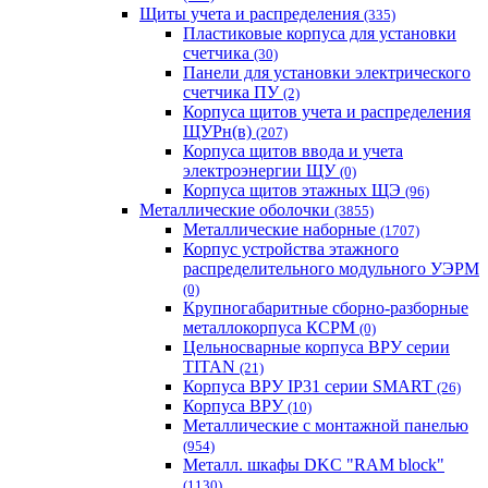
Щиты учета и распределения
(335)
Пластиковые корпуса для установки
счетчика
(30)
Панели для установки электрического
счетчика ПУ
(2)
Корпуса щитов учета и распределения
ЩУРн(в)
(207)
Корпуса щитов ввода и учета
электроэнергии ЩУ
(0)
Корпуса щитов этажных ЩЭ
(96)
Металлические оболочки
(3855)
Металлические наборные
(1707)
Корпус устройства этажного
распределительного модульного УЭРМ
(0)
Крупногабаритные сборно-разборные
металлокорпуса КСРМ
(0)
Цельносварные корпуса ВРУ серии
TITAN
(21)
Корпуса ВРУ IP31 серии SMART
(26)
Корпуса ВРУ
(10)
Металлические с монтажной панелью
(954)
Металл. шкафы DKC "RAM block"
(1130)