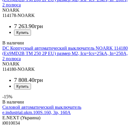
2 полюса
NOARK
114178-NOARK
7 263
.
90
грн
DC Корпусный автоматический выключатель NOARK 114180
(Ex9MD2B TM 250 2P EU) размер M2, Icu=Ics=25kA, In=250A,
2 полюса
NOARK
114180-NOARK
7 808
.
40
грн
-15%
Силовой автоматический выключатель
e.industrial.ukm.100S.160, 3р, 160А
E.NEXT (Украина)
i0010034