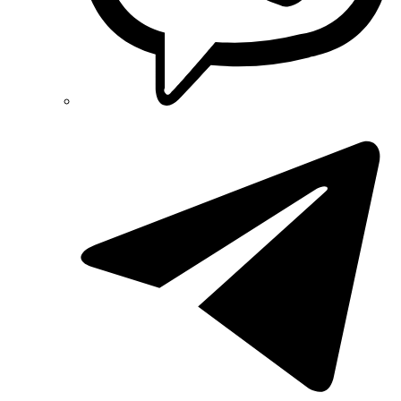
REM POWER (Словения)
Schneider-Electric (Франция)
Selec (Индия)
SEZ (Словакия)
Siemens (Германия)
Smart-MAIC
Socomec (Франция)
SOFAR (Китай)
Sungrow (Китай)
TAB (Словения)
Takel (Украина)
Technoelectric (Италия)
Technosystems (Украина)
TEKPAN (Турция)
TeleTec (Украина)
TEM (Словения)
Tense (Турция)
Terneo (Украина)
Testboy (Германия)
UEC (Украина)