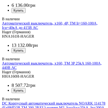
6 136
.
00
грн
Автоматический выключатель, x160, 4P, TM Ir=160-100A,
Icu=40кА до 415В АС
Hager (Германия)
HNA161H-HAGER
13 132
.
08
грн
Автоматический выключатель, x160, TM 3P 25kA 160-100A,
440В АС
Hager (Германия)
HHA160H-HAGER
8 507
.
72
грн
DC Корпусный автоматический выключатель NOARK 114178
(Ex9MD2B TM 200 2P EU) размер M2, Icu=Ics=25kA, In=200A,