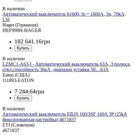
Автоматический выключатель h1600, In = 1600А, 3п, 70kA,
LSI
Hager (Германия)
HEF990H-HAGER
182 641
.
16
грн
LZMC1-A63-I - Автоматический выключатель 63А, 3 полюса,
откл.способность 36кА, диапазон уставки 50…63А
Eaton (США)
111893-EATON
7 244
.
64
грн
Автоматический выключатель EB2S 160/3SF 160A 3P (25kA
фиксированная настройка) 4671837
ETI (Словения)
4671837