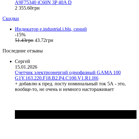
A9F75340 iC60N 3P 40A D
FRER (Италия)
2 355
.
60
грн
FS (Украина)
Скидки
Galkat (Украина)
GAMA (Украина)
Индикатор e.industrial.i.blu, синий
GENERICA (Китай)
-15%
Gewiss (Италия)
51
.
43
грн
43
.
72
грн
Ginlong Solis (Китай)
Последние отзывы
GreenVision (Китай)
Hager (Германия)
Сергей
Haupa (Германия)
15.01.2026
Счетчик электроэнергий однофазный GAMA 100
HD Hyundai Electric (Корея)
G1Y.163.220.F18.B2.P4.C100.V1.R1.H6
Hemstedt (Германия)
+ добавлю к пред. посту номинальный ток 5А - это,
Horoz Electric (Турция)
вообще-то, не очень и немного настораживает
Huawei (Китай)
IME (Италия)
Install Group (Украина)
IPmall (Украина)
JA SOLAR (Китай)
Jokari (Германия)
Kanlux