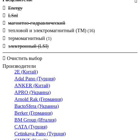
h3
Energy
h3+
LSnl
h630
магнитно-гидравлический
HGM
тепловой и электромагнитный (ТМ)
(16)
HGP
термомагнитный
(1)
industrial
электронный (LSI)
LSI
LZM1
Очистить выбор
LZM2
Производители
2E (Китай)
LZM3
Adal Pano (Турция)
LZM4
ANKER (Китай)
NBS
(2)
APRO (Украина)
NBS-E
Arnold Rak (Германия)
NM1
BactoSfera (Украина)
NM8N
(1)
Berker (Германия)
NM8NDC
BM Group (Италия)
NXM
CATA (Турция)
NXMS
Cetinkaya Pano (Турция)