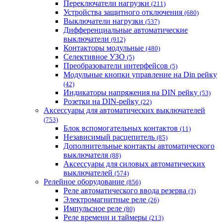
Укрэнерго-Альянс (Украина)
Переключатели нагрузки
(211)
Устройства защитного отключения
(680)
Выключатели нагрузки
(537)
Дифференциальные автоматические
выключатели
(912)
Контакторы модульные
(480)
Селективное УЗО
(5)
Преобразователи интерфейсов
(5)
Модульные кнопки управление на Din рейку
(42)
Индикаторы напряжения на DIN рейку
(53)
Розетки на DIN-рейку
(22)
Аксессуары для автоматических выключателей
(753)
Блок вспомогательных контактов
(11)
Независимый расцепитель
(85)
Дополнительные контакты автоматического
выключателя
(88)
Аксессуары для силовых автоматических
выключателей
(574)
Релейное оборудование
(856)
Реле автоматического ввода резерва
(3)
Электромагнитные реле
(26)
Импульсное реле
(80)
Реле времени и таймеры
(213)