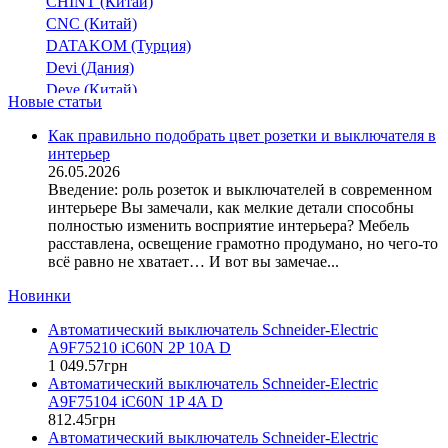
NZM1
CHINT (Китай)
CNC (Китай)
NZM2
DATAKOM (Турция)
NZM3
Devi (Дания)
NZM4
Deye (Китай)
PCB
(1)
Новые статьи
DigiTop (Украина)
Re PRO
DKC (Украина)
Как правильно подобрать цвет розетки и выключателя в
SDM6E
интерьер
Dyness (Китай)
UCB
26.05.2026
E.NEXT (Украина)
Введение: роль розеток и выключателей в современном
ukm
EAE Electric
интерьере Вы замечали, как мелкие детали способны
x160
Eastron (Китай)
полностью изменить восприятие интерьера? Мебель
x250
Eaton (США)
расставлена, освещение грамотно продумано, но чего-то
всё равно не хватает… И вот вы замечае...
ElectrO (Украина)
ВА44-33
Eleks (Украина)
ВА66-31 GENERICA
Новинки
Entes (Турция)
ВА66-33 GENERICA
Автоматический выключатель Schneider-Electric
EON (Таиланд)
ВА66-35 GENERICA
A9F75210 iC60N 2P 10A D
ETI (Словения)
ВА77-1
(1)
1 049
.
57
грн
ETREL (Словения)
Автоматический выключатель Schneider-Electric
ВА88
(2)
Evrosvet (Украина)
A9F75104 iC60N 1P 4A D
ВАМ-8
(1)
Extherm (Германия)
812
.
45
грн
ЕВ
Автоматический выключатель Schneider-Electric
F&F (Польша)