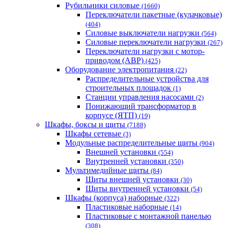
Рубильники силовые
(1660)
Переключатели пакетные (кулачковые)
(404)
Силовые выключатели нагрузки
(564)
Cиловые переключатели нагрузки
(267)
Переключатели нагрузки с мотор-
приводом (АВР)
(425)
Оборудование электропитания
(22)
Распределительные устройства для
строительных площадок
(1)
Станции управления насосами
(2)
Понижающий трансформатор в
корпусе (ЯТП)
(19)
Шкафы, боксы и щиты
(7188)
Шкафы сетевые
(3)
Модульные распределительные щиты
(904)
Внешней установки
(554)
Внутренней установки
(350)
Мультимедийные щиты
(84)
Щиты внешней установки
(30)
Щиты внутренней установки
(54)
Шкафы (корпуса) наборные
(322)
Пластиковые наборные
(14)
Пластиковые с монтажной панелью
(308)