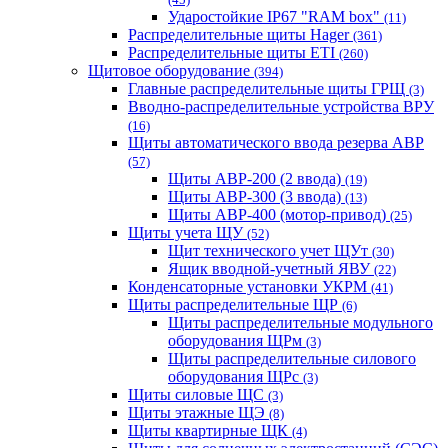
Ударостойкие IP67 "RAM box"
(11)
Распределительные щиты Hager
(361)
Распределительные щиты ETI
(260)
Щитовое оборудование
(394)
Главные распределительные щиты ГРЩ
(3)
Вводно-распределительные устройства ВРУ
(16)
Щиты автоматического ввода резерва АВР
(57)
Щиты АВР-200 (2 ввода)
(19)
Щиты АВР-300 (3 ввода)
(13)
Щиты АВР-400 (мотор-привод)
(25)
Щиты учета ЩУ
(52)
Щит технического учет ЩУт
(30)
Ящик вводной-учетный ЯВУ
(22)
Конденсаторные установки УКРМ
(41)
Щиты распределительные ЩР
(6)
Щиты распределительные модульного
оборудования ЩРм
(3)
Щиты распределительные силового
оборудования ЩРс
(3)
Щиты силовые ЩС
(3)
Щиты этажные ЩЭ
(8)
Щиты квартирные ЩК
(4)