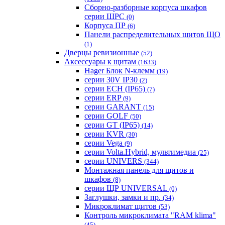
Сборно-разборные корпуса шкафов
серии ШРС
(0)
Корпуса ПР
(6)
Панели распределительных щитов ЩО
(1)
Дверцы ревизионные
(52)
Аксессуары к щитам
(1633)
Hager Блок N-клемм
(19)
серии 30V IP30
(2)
серии ECH (IP65)
(7)
серии ERP
(9)
серии GARANT
(15)
серии GOLF
(50)
серии GT (IP65)
(14)
серии KVR
(30)
серии Vega
(9)
серии Volta.Hybrid, мультимедиа
(25)
серии UNIVERS
(344)
Монтажная панель для щитов и
шкафов
(8)
серии ЩР UNIVERSAL
(0)
Заглушки, замки и пр.
(34)
Микроклимат щитов
(53)
Контроль микроклимата "RAM klima"
(45)