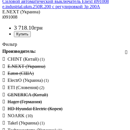
Силовой автоматический выключатель Enext i091008
e.industrial.ukm.250R.200 с регулировкой 3р 200А
E.NEXT (Украина)
i091008
3 718
.
10
грн
Фильтр
Производитель:
CHINT (Китай)
(1)
E.NEXT (Украина)
Eaton (США)
ElectrO (Украина)
(1)
ETI (Словения)
(2)
GENERICA (Китай)
Hager (Германия)
HD Hyundai Electric (Корея)
NOARK
(10)
Takel (Украина)
(1)