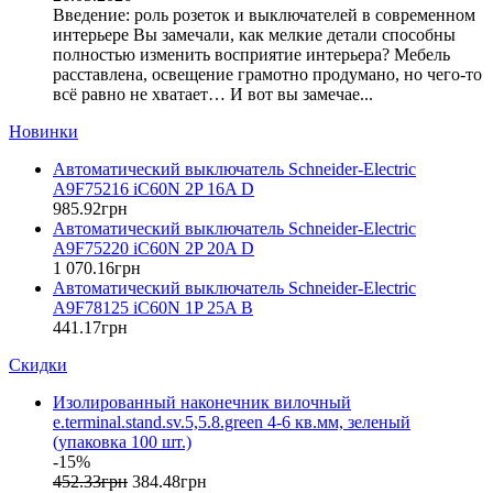
E.NEXT (Украина)
UCB
Введение: роль розеток и выключателей в современном
EAE Electric
интерьере Вы замечали, как мелкие детали способны
ukm
(6)
Eastron (Китай)
полностью изменить восприятие интерьера? Мебель
x160
(6)
Eaton (США)
расставлена, освещение грамотно продумано, но чего-то
x250
(2)
всё равно не хватает… И вот вы замечае...
ElectrO (Украина)
ВА44-33
(1)
Eleks (Украина)
Новинки
ВА66-31 GENERICA
Entes (Турция)
Автоматический выключатель Schneider-Electric
EON (Таиланд)
ВА66-33 GENERICA
(1)
A9F75216 iC60N 2P 16A D
ETI (Словения)
ВА66-35 GENERICA
985
.
92
грн
ETREL (Словения)
ВА77-1
Автоматический выключатель Schneider-Electric
(1)
Evrosvet (Украина)
A9F75220 iC60N 2P 20A D
ВА88
(4)
Extherm (Германия)
1 070
.
16
грн
ВАМ-8
(1)
Автоматический выключатель Schneider-Electric
F&F (Польша)
A9F78125 iC60N 1P 25A B
ЕВ
FRER (Италия)
441
.
17
грн
FS (Украина)
Скидки
Galkat (Украина)
GAMA (Украина)
Изолированный наконечник вилочный
GENERICA (Китай)
e.terminal.stand.sv.5,5.8.green 4-6 кв.мм, зеленый
Gewiss (Италия)
(упаковка 100 шт.)
Ginlong Solis (Китай)
-15%
452
.
33
грн
384
.
48
грн
GreenVision (Китай)