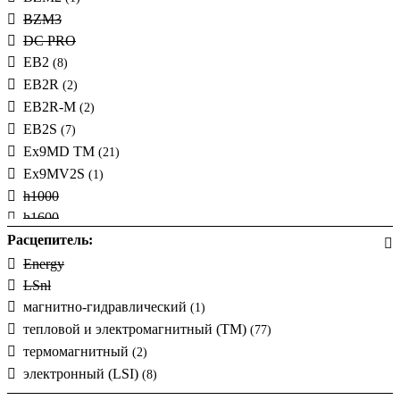
2000
(+3)
BZM3
2500
(+3)
DC PRO
180
(+10)
EB2
(8)
600
(+2)
EB2R
(2)
EB2R-M
(2)
EB2S
(7)
Ex9MD TM
(21)
Ex9MV2S
(1)
h1000
h1600
h250
Расцепитель:
h3
Energy
h3+
LSnl
h630
магнитно-гидравлический
(1)
HGM
(1)
тепловой и электромагнитный (ТМ)
(77)
HGP
термомагнитный
(2)
industrial
(1)
электронный (LSI)
(8)
LSI