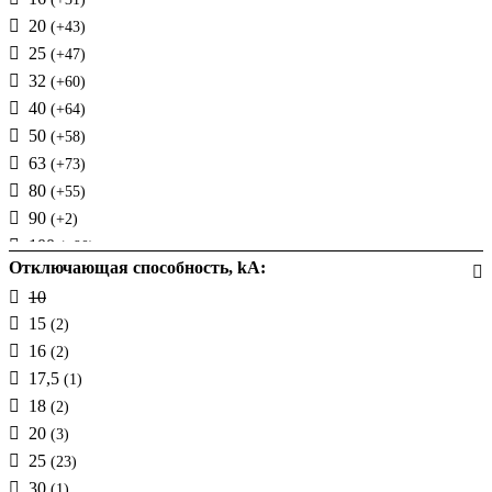
20
(+43)
25
(+47)
32
(+60)
40
(+64)
50
(+58)
63
(+73)
80
(+55)
90
(+2)
100
(+90)
Отключающая способность, kA:
125
(+98)
10
140
(+2)
15
(2)
160
16
(2)
175
(+3)
17,5
(1)
200
(+52)
18
(2)
220
(+4)
20
(3)
225
(+20)
25
(23)
250
(+104)
30
(1)
300