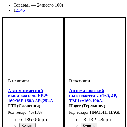
Товары
1 —
24
(всего 100)
1
2
3
4
5
Автоматический
Автоматический
выключатель EB2S
выключатель, x160, 4P,
160/3SF 160A 3P (25kA
TM Ir=160-100A,
фиксированная
ETI (Словения)
Icu=40кА до 415В АС
Hager (Германия)
настройка) 4671837
4671837
HNA161H-HAGER
6 136
.
00
грн
13 132
.
08
грн