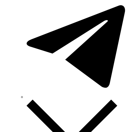
Sungrow (Китай)
TAB (Словения)
Takel (Украина)
Technoelectric (Италия)
Technosystems (Украина)
TEKPAN (Турция)
TeleTec (Украина)
TEM (Словения)
Tense (Турция)
Terneo (Украина)
Testboy (Германия)
UEC (Украина)
UEK (Украина)
Vargo (Украина)
Vector VS
Vimar (Италия)
Volter (Украина)
Volterm (Украина)
Wago (Германия)
Wallbox (Испания)