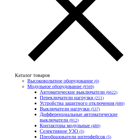
WURTH (Германия)
Zubr (Украина)
АС Привод (Украина)
АСКО-УКРЕМ (Украина)
Билмакс
Запорожский завод цветных металлов (ЗЗЦМ)
Каблекс Одесса
Мегомметр (Украина)
Новатек-Электро (Украина)
Одескабель Одесский кабельный завод
Промфактор
Каталог товаров
Термофит
Высоковольтное оборудование
(0)
Укрэнерго-Альянс (Украина)
Модульное оборудование
(9569)
Автоматические выключатели
(6622)
Переключатели нагрузки
(211)
Устройства защитного отключения
(680)
Выключатели нагрузки
(537)
Дифференциальные автоматические
выключатели
(912)
Контакторы модульные
(480)
Селективное УЗО
(5)
Преобразователи интерфейсов
(5)