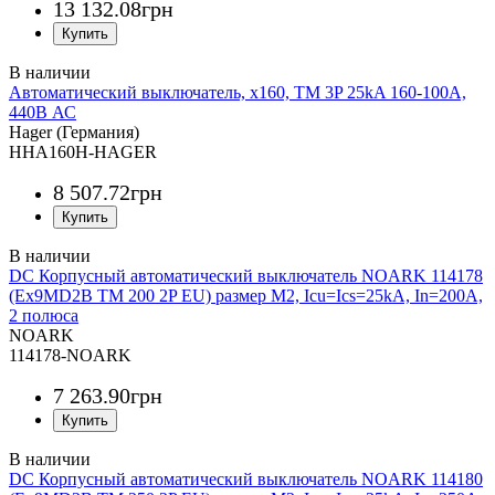
13 132
.
08
грн
Автоматический выключатель, x160, TM 3P 25kA 160-100A,
440В АС
Hager (Германия)
HHA160H-HAGER
8 507
.
72
грн
DC Корпусный автоматический выключатель NOARK 114178
(Ex9MD2B TM 200 2P EU) размер M2, Icu=Ics=25kA, In=200A,
2 полюса
NOARK
114178-NOARK
7 263
.
90
грн
DC Корпусный автоматический выключатель NOARK 114180