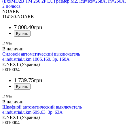
(Ex9MD2B TM 250 2P EU) размер M2, Icu=Ics=25kA, In=250A,
2 полюса
NOARK
114180-NOARK
7 808
.
40
грн
-15%
Силовой автоматический выключатель
e.industrial.ukm.100S.160, 3р, 160А
E.NEXT (Украина)
i0010034
1 739
.
75
грн
-15%
Шкафной автоматический выключатель
e.industrial.ukm.60S.63, 3р, 63А
E.NEXT (Украина)
i0010004