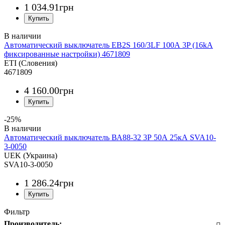
1 034
.
91
грн
Автоматический выключатель EB2S 160/3LF 100А 3P (16kA
фиксированные настройки) 4671809
ETI (Словения)
4671809
4 160
.
00
грн
-25%
Автоматический выключатель ВА88-32 3Р 50А 25кА SVA10-
3-0050
UEK (Украина)
SVA10-3-0050
1 286
.
24
грн
Фильтр
Производитель: