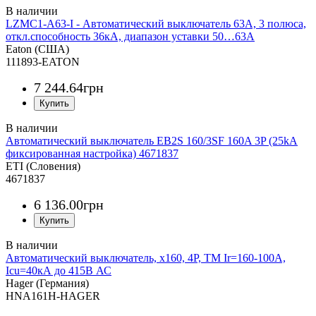
LZMC1-A63-I - Автоматический выключатель 63А, 3 полюса,
откл.способность 36кА, диапазон уставки 50…63А
Eaton (США)
111893-EATON
7 244
.
64
грн
Автоматический выключатель EB2S 160/3SF 160A 3P (25kA
фиксированная настройка) 4671837
ETI (Словения)
4671837
6 136
.
00
грн
Автоматический выключатель, x160, 4P, TM Ir=160-100A,
Icu=40кА до 415В АС
Hager (Германия)
HNA161H-HAGER