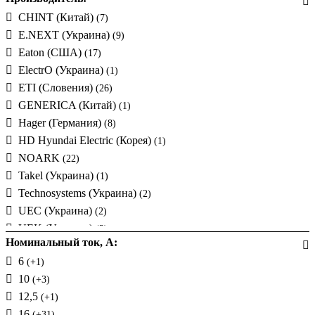
CHINT (Китай)
(7)
E.NEXT (Украина)
(9)
Eaton (США)
(17)
ElectrO (Украина)
(1)
ETI (Словения)
(26)
GENERICA (Китай)
(1)
Hager (Германия)
(8)
HD Hyundai Electric (Корея)
(1)
NOARK
(22)
Takel (Украина)
(1)
Technosystems (Украина)
(2)
UEC (Украина)
(2)
UEK (Украина)
(3)
Номинальный ток, А:
АСКО-УКРЕМ (Украина)
6
(+1)
10
(+3)
12,5
(+1)
16
(+31)