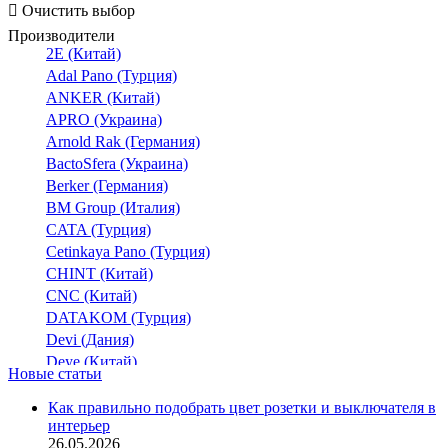
Очистить выбор
LZM1
(2)
Производители
LZM2
(2)
2E (Китай)
LZM3
Adal Pano (Турция)
LZM4
ANKER (Китай)
NBS
(7)
APRO (Украина)
NBS-E
Arnold Rak (Германия)
NM1
BactoSfera (Украина)
NM8N
Berker (Германия)
(3)
BM Group (Италия)
NM8NDC
(1)
CATA (Турция)
NXM
(2)
Cetinkaya Pano (Турция)
NXMS
(1)
CHINT (Китай)
NZM1
(4)
CNC (Китай)
NZM2
(8)
DATAKOM (Турция)
NZM3
Devi (Дания)
NZM4
Deye (Китай)
Новые статьи
PCB
DigiTop (Украина)
(2)
DKC (Украина)
Re PRO
Как правильно подобрать цвет розетки и выключателя в
(2)
интерьер
Dyness (Китай)
SDM6E
26.05.2026