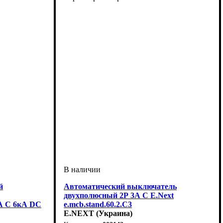
й
Автоматический выключатель
двухполюсный 2Р 3А C E.Next
3А C 6кА DC
e.mcb.stand.60.2.C3
E.NEXT (Украина)