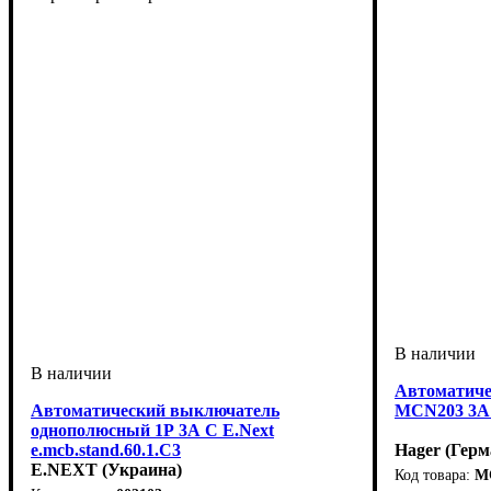
Автоматиче
Автоматический выключатель
MCN203 3А
однополюсный 1Р 3А C E.Next
e.mcb.stand.60.1.C3
Hager (Герм
E.NEXT (Украина)
M