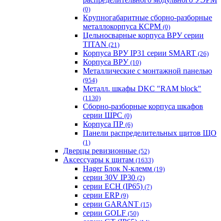
(0)
Крупногабаритные сборно-разборные
металлокорпуса КСРМ
(0)
Цельносварные корпуса ВРУ серии
TITAN
(21)
Корпуса ВРУ IP31 серии SMART
(26)
Корпуса ВРУ
(10)
Металлические с монтажной панелью
(954)
Металл. шкафы DKC "RAM block"
(1130)
Сборно-разборные корпуса шкафов
серии ШРС
(0)
Корпуса ПР
(6)
Панели распределительных щитов ЩО
(1)
Дверцы ревизионные
(52)
Аксессуары к щитам
(1633)
Hager Блок N-клемм
(19)
серии 30V IP30
(2)
серии ECH (IP65)
(7)
серии ERP
(9)
серии GARANT
(15)
серии GOLF
(50)