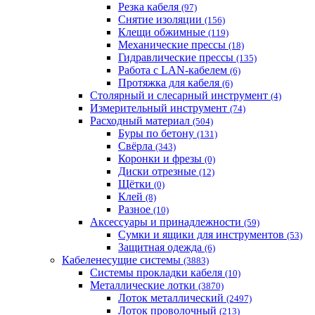
Резка кабеля
(97)
Снятие изоляции
(156)
Клещи обжимные
(119)
Механические прессы
(18)
Гидравлические прессы
(135)
Работа с LAN-кабелем
(6)
Протяжка для кабеля
(6)
Столярный и слесарный инструмент
(4)
Измерительный инструмент
(74)
Расходный материал
(504)
Буры по бетону
(131)
Свёрла
(343)
Коронки и фрезы
(0)
Диски отрезные
(12)
Щётки
(0)
Клей
(8)
Разное
(10)
Аксессуары и принадлежности
(59)
Cумки и ящики для инструментов
(53)
Защитная одежда
(6)
Кабеленесущие системы
(3883)
Системы прокладки кабеля
(10)
Металлические лотки
(3870)
Лоток металлический
(2497)
Лоток проволочный
(213)