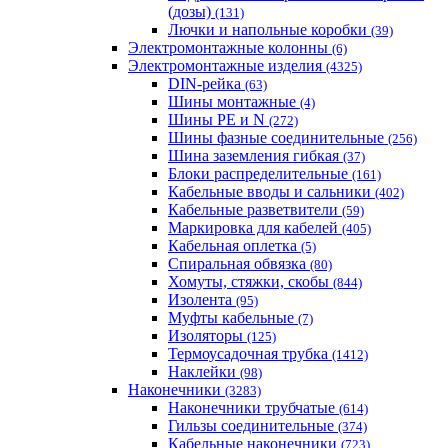
(дозы)
(131)
Лючки и напольные коробки
(39)
Электромонтажные колонны
(6)
Электромонтажные изделия
(4325)
DIN-рейка
(63)
Шины монтажные
(4)
Шины PE и N
(272)
Шины фазные соединительные
(256)
Шина заземления гибкая
(37)
Блоки распределительные
(161)
Кабельные вводы и сальники
(402)
Кабельные разветвители
(59)
Маркировка для кабелей
(405)
Кабельная оплетка
(5)
Спиральная обвязка
(80)
Хомуты, стяжки, скобы
(844)
Изолента
(95)
Муфты кабельные
(7)
Изоляторы
(125)
Термоусадочная трубка
(1412)
Наклейки
(98)
Наконечники
(3283)
Наконечники трубчатые
(614)
Гильзы соединительные
(374)
Кабельные наконечники
(723)