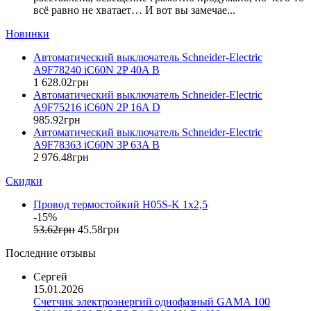
всё равно не хватает… И вот вы замечае...
ElectrO (Украина)
Eleks (Украина)
Новинки
Entes (Турция)
Автоматический выключатель Schneider-Electric
EON (Таиланд)
A9F78240 iC60N 2P 40A B
ETI (Словения)
1 628
.
02
грн
ETREL (Словения)
Автоматический выключатель Schneider-Electric
Evrosvet (Украина)
A9F75216 iC60N 2P 16A D
Extherm (Германия)
985
.
92
грн
Автоматический выключатель Schneider-Electric
F&F (Польша)
A9F78363 iC60N 3P 63A B
FRER (Италия)
2 976
.
48
грн
FS (Украина)
Скидки
Galkat (Украина)
GAMA (Украина)
Провод термостойкий H05S-K 1x2,5
GENERICA (Китай)
-15%
Gewiss (Италия)
53
.
62
грн
45
.
58
грн
Ginlong Solis (Китай)
Последние отзывы
GreenVision (Китай)
Hager (Германия)
Сергей
Haupa (Германия)
15.01.2026
Счетчик электроэнергий однофазный GAMA 100
HD Hyundai Electric (Корея)