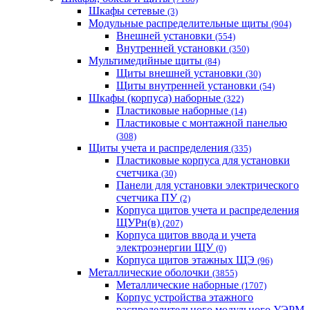
Шкафы сетевые
(3)
Модульные распределительные щиты
(904)
Внешней установки
(554)
Внутренней установки
(350)
Мультимедийные щиты
(84)
Щиты внешней установки
(30)
Щиты внутренней установки
(54)
Шкафы (корпуса) наборные
(322)
Пластиковые наборные
(14)
Пластиковые с монтажной панелью
(308)
Щиты учета и распределения
(335)
Пластиковые корпуса для установки
счетчика
(30)
Панели для установки электрического
счетчика ПУ
(2)
Корпуса щитов учета и распределения
ЩУРн(в)
(207)
Корпуса щитов ввода и учета
электроэнергии ЩУ
(0)
Корпуса щитов этажных ЩЭ
(96)
Металлические оболочки
(3855)
Металлические наборные
(1707)
Корпус устройства этажного
распределительного модульного УЭРМ