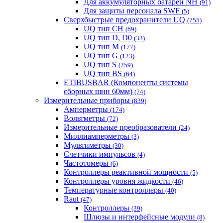
Для аккумуляторных батарей NH
(91)
Для защиты персонала SWF
(5)
Сверхбыстрые предохранители UQ
(755)
UQ тип CH
(69)
UQ тип D, D0
(33)
UQ тип M
(177)
UQ тип G
(123)
UQ тип S
(259)
UQ тип BS
(64)
ETIBUSBAR (Компоненты системы
сборных шин 60мм)
(74)
Измерительные приборы
(839)
Амперметры
(174)
Вольтметры
(72)
Измерительные преобразователи
(24)
Миллиамперметры
(3)
Мультиметры
(30)
Счетчики импульсов
(4)
Частотомеры
(6)
Контроллеры реактивной мощности
(5)
Контроллеры уровня жидкости
(46)
Температурные контроллеры
(40)
Raut
(47)
Контроллеры
(39)
Шлюзы и интерфейсные модули
(8)