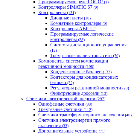
Программируемое реле LOGO!
(1)
Контроллеры SIMATIC S7
(0)
Контроллеры
(131)
Диодные платы
(10)
Комнатные контроллеры
(0)
Контроллеры АВР
(11)
Программируемые логические
контроллеры
(28)
Системы дистанционого управления
(12)
Трёхфазные анализаторы сети
(70)
Компоненты систем компенсации
реактивной мощности
(198)
Конденсаторные батареи
(133)
Контакторы для конденсаторных
батарей
(32)
Регуляторы реактивной мощности
(20)
Фильтрующие дроссели
(13)
Счетчики электрической энергии
(297)
Однофазные счетчики
(83)
Трехфазные счетчики
(112)
Счетчики трансформаторного включения
(40)
Счетчики электроэнергии прямого
включения
(33)
Дополнительные устройства
(71)