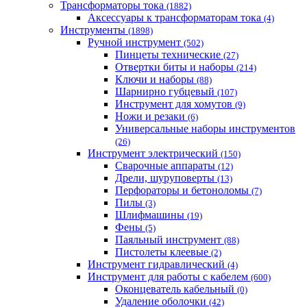
Трансформаторы тока
(1882)
Аксессуары к трансформаторам тока
(4)
Инструменты
(1898)
Ручной инструмент
(502)
Пинцеты технические
(27)
Отвертки биты и наборы
(214)
Ключи и наборы
(88)
Шарнирно губцевый
(107)
Инструмент для хомутов
(9)
Ножи и резаки
(6)
Универсальные наборы инструментов
(26)
Инструмент электрический
(150)
Сварочные аппараты
(12)
Дрели, шуруповерты
(13)
Перфораторы и бетоноломы
(7)
Пилы
(3)
Шлифмашины
(19)
Фены
(5)
Паяльный инструмент
(88)
Пистолеты клеевые
(2)
Инструмент гидравлический
(4)
Инструмент для работы с кабелем
(600)
Оконцеватель кабельный
(0)
Удаление оболочки
(42)