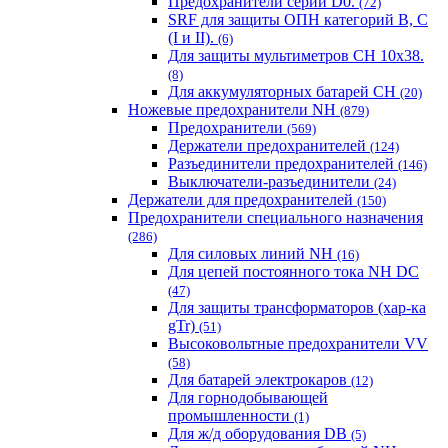
Предохранители серии D0.
(72)
SRF для защиты ОПН категорий B, C
(I и II).
(6)
Для защиты мультиметров CH 10х38.
(8)
Для аккумуляторных батарей CH
(20)
Ножевые предохранители NH
(879)
Предохранители
(569)
Держатели предохранителей
(124)
Разъединители предохранителей
(146)
Выключатели-разъединители
(24)
Держатели для предохранителей
(150)
Предохранители специального назначения
(286)
Для силовых линий NH
(16)
Для цепей постоянного тока NH DC
(47)
Для защиты трансформаторов (хар-ка
gTr)
(51)
Высоковольтные предохранители VV
(58)
Для батарей электрокаров
(12)
Для горнодобывающей
промышленности
(1)
Для ж/д оборудования DB
(5)