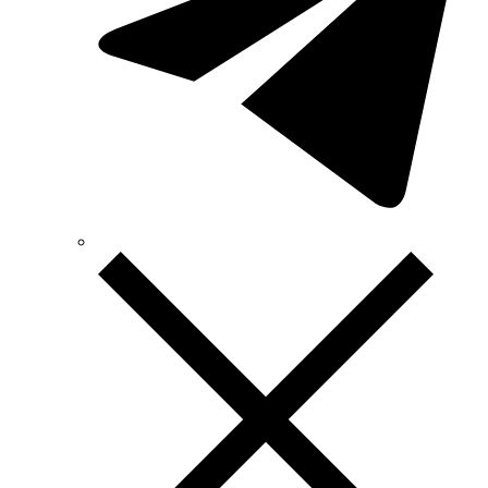
Technoelectric (Италия)
Technosystems (Украина)
TEKPAN (Турция)
TeleTec (Украина)
TEM (Словения)
Tense (Турция)
Terneo (Украина)
Testboy (Германия)
UEC (Украина)
UEK (Украина)
Vargo (Украина)
Vector VS
Vimar (Италия)
Volter (Украина)
Volterm (Украина)
Wago (Германия)
Wallbox (Испания)
WURTH (Германия)
Zubr (Украина)
АС Привод (Украина)