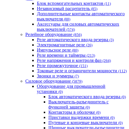
Блок вспомогательных контактов
(11)
Независимый расцепитель
(85)
Дополнительные контакты автоматического
выключателя
(88)
Аксессуары для силовых автоматических
выключателей
(574)
Релейное оборудование
(856)
Реле автоматического ввода резерва
(3)
Электромагнитные реле
(26)
Импульсное реле
(80)
Реле времени и таймеры
(213)
Реле напряжения и контроля фаз
(264)
Реле промежуточное
(151)
Токовые реле и ограничители мощности
(112)
Звонки и зуммеры
(7)
Силовое оборудование
(5879)
Оборудование для промышленной
установки
(0)
Блок автоматического ввода резерва
(0)
Выключатель-разъединитель с
функцией защиты
(0)
Контакторы в оболочке
(0)
Приставки выдержки времени
(0)
Путевые и концевые выключатели
(0)
Шинные выключатели-разъединители