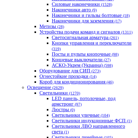
Силовые наконечники
(1528)
Наконечники авто
(9)
Наконечники и гильзы болтовые
(18)
Наконечники для заземления
(17)
Метизы
(28)
Устройства подачи команд и сигналов
(1311)
Светосигнальная арматура
(261)
Кнопки управления и переключатели
(319)
Посты и пульты кнопочные
(98)
Концевые выключатели
(27)
АСКО-Укрем (Украина)
(598)
Оборудование для СИП
(273)
Огнестойкие проходки
(14)
Короб для кондиционирования
(46)
Освещение
(2629)
Светильники
(1270)
LED панель, потолочные, под
армстронг
(97)
Люстры
(0)
Светильники уличные
(104)
Светильники индукционные ФСП
(1)
Светильники ЛВО направленного
света
(1)
Светильники линейные
(105)