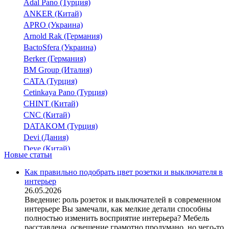
Adal Pano (Турция)
ANKER (Китай)
APRO (Украина)
Arnold Rak (Германия)
BactoSfera (Украина)
Berker (Германия)
BM Group (Италия)
CATA (Турция)
Cetinkaya Pano (Турция)
CHINT (Китай)
CNC (Китай)
DATAKOM (Турция)
Devi (Дания)
Deye (Китай)
Новые статьи
DigiTop (Украина)
DKC (Украина)
Как правильно подобрать цвет розетки и выключателя в
интерьер
Dyness (Китай)
26.05.2026
E.NEXT (Украина)
Введение: роль розеток и выключателей в современном
EAE Electric
интерьере Вы замечали, как мелкие детали способны
Eastron (Китай)
полностью изменить восприятие интерьера? Мебель
Eaton (США)
расставлена, освещение грамотно продумано, но чего-то