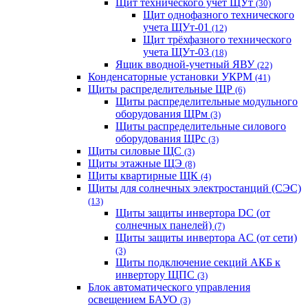
Щит технического учет ЩУт
(30)
Щит однофазного технического
учета ЩУт-01
(12)
Щит трёхфазного технического
учета ЩУт-03
(18)
Ящик вводной-учетный ЯВУ
(22)
Конденсаторные установки УКРМ
(41)
Щиты распределительные ЩР
(6)
Щиты распределительные модульного
оборудования ЩРм
(3)
Щиты распределительные силового
оборудования ЩРс
(3)
Щиты силовые ЩС
(3)
Щиты этажные ЩЭ
(8)
Щиты квартирные ЩК
(4)
Щиты для солнечных электростанций (СЭС)
(13)
Щиты защиты инвертора DC (от
солнечных панелей)
(7)
Щиты защиты инвертора AC (от сети)
(3)
Щиты подключение секций АКБ к
инвертору ЩПС
(3)
Блок автоматического управления
освещением БАУО
(3)