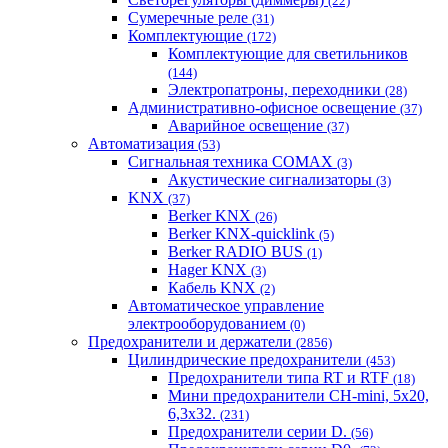
(22)
Сумеречные реле
(31)
Комплектующие
(172)
Комплектующие для светильников
(144)
Электропатроны, переходники
(28)
Административно-офисное освещение
(37)
Аварийное освещение
(37)
Автоматизация
(53)
Сигнальная техника COMAX
(3)
Акустические сигнализаторы
(3)
KNX
(37)
Berker KNX
(26)
Berker KNX-quicklink
(5)
Berker RADIO BUS
(1)
Hager KNX
(3)
Кабель KNX
(2)
Автоматическое управление
электрооборудованием
(0)
Предохранители и держатели
(2856)
Цилиндрические предохранители
(453)
Предохранители типа RT и RTF
(18)
Мини предохранители CH-mini, 5x20,
6,3x32.
(231)
Предохранители серии D.
(56)