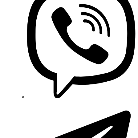
NOARK
Onka (Турция)
OZKA (Украина)
Phoenix Contact (Германия)
Plank Electrotechnic (Украина)
Pro'sKit (Тайвань)
PYLONTECH (Китай)
Radpol (Польша)
Raut (Украина)
Reliance (Украина)
REM POWER (Словения)
Schneider-Electric (Франция)
Selec (Индия)
SEZ (Словакия)
Siemens (Германия)
Smart-MAIC
Socomec (Франция)
SOFAR (Китай)
Sungrow (Китай)
TAB (Словения)
Takel (Украина)