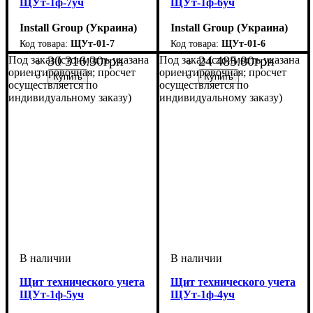
ЩУт-1ф-7уч
ЩУт-1ф-6уч
Install Group (Украина)
Install Group (Украина)
ЩУт-01-7
ЩУт-01-6
30 316
.
30
грн
24 485
.
80
грн
Под заказ (стоимость указана
Под заказ (стоимость указана
ориентировочная; просчет
ориентировочная; просчет
осуществляется по
осуществляется по
индивидуальному заказу)
индивидуальному заказу)
Щит технического учета
Щит технического учета
ЩУт-1ф-5уч
ЩУт-1ф-4уч