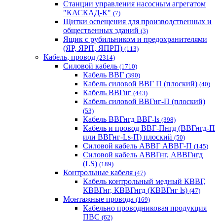
Станции управления насосным агрегатом
"КАСКАД-К"
(7)
Щитки освещения для производственных и
общественных зданий
(3)
Ящик с рубильником и предохранителями
(ЯР, ЯРП, ЯПРП)
(113)
Кабель, провод
(2314)
Силовой кабель
(1710)
Кабель ВВГ
(390)
Кабель силовой ВВГ П (плоский)
(40)
Кабель ВВГнг
(443)
Кабель силовой ВВГнг-П (плоский)
(53)
Кабель ВВГнгд ВВГ-ls
(398)
Кабель и провод ВВГ-Пнгд (ВВГнгд-П
или ВВГнг-Ls-П) плоский
(50)
Силовой кабель АВВГ АВВГ-П
(145)
Силовой кабель АВВГнг, АВВГнгд
(LS)
(189)
Контрольные кабеля
(47)
Кабель контрольный медный КВВГ,
КВВГнг, КВВГнгд (КВВГнг ls)
(47)
Монтажные провода
(169)
Кабельно проводниковая продукция
ПВС
(62)