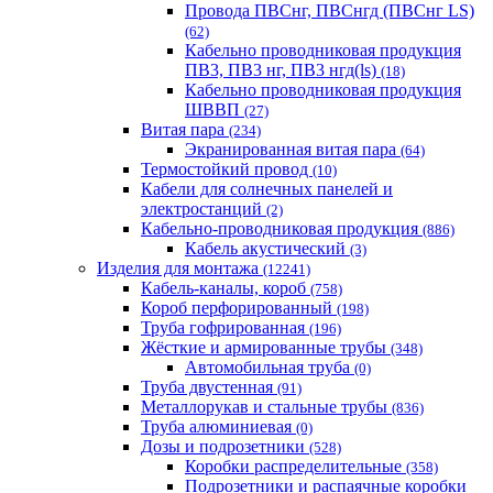
Провода ПВСнг, ПВСнгд (ПВСнг LS)
(62)
Кабельно проводниковая продукция
ПВ3, ПВ3 нг, ПВ3 нгд(ls)
(18)
Кабельно проводниковая продукция
ШВВП
(27)
Витая пара
(234)
Экранированная витая пара
(64)
Термостойкий провод
(10)
Кабели для солнечных панелей и
электростанций
(2)
Кабельно-проводниковая продукция
(886)
Кабель акустический
(3)
Изделия для монтажа
(12241)
Кабель-каналы, короб
(758)
Короб перфорированный
(198)
Труба гофрированная
(196)
Жёсткие и армированные трубы
(348)
Автомобильная труба
(0)
Труба двустенная
(91)
Металлорукав и стальные трубы
(836)
Труба алюминиевая
(0)
Дозы и подрозетники
(528)
Коробки распределительные
(358)
Подрозетники и распаячные коробки