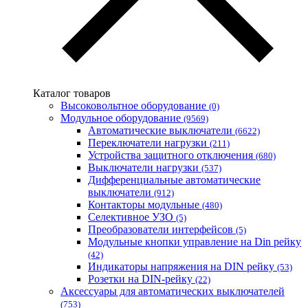
АСКО-УКРЕМ (Украина)
Билмакс
Запорожский завод цветных металлов (ЗЗЦМ)
Каблекс Одесса
Мегомметр (Украина)
Новатек-Электро (Украина)
Каталог товаров
Одескабель Одесский кабельный завод
Высоковольтное оборудование
(0)
Промфактор
Модульное оборудование
(9569)
Термофит
Автоматические выключатели
(6622)
Укрэнерго-Альянс (Украина)
Переключатели нагрузки
(211)
Устройства защитного отключения
(680)
Выключатели нагрузки
(537)
Дифференциальные автоматические
выключатели
(912)
Контакторы модульные
(480)
Селективное УЗО
(5)
Преобразователи интерфейсов
(5)
Модульные кнопки управление на Din рейку
(42)
Индикаторы напряжения на DIN рейку
(53)
Розетки на DIN-рейку
(22)
Аксессуары для автоматических выключателей
(753)