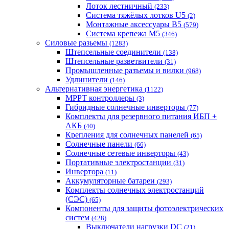
Лоток лестничный
(233)
Система тяжёлых лотков U5
(2)
Монтажные аксессуары B5
(579)
Система крепежа M5
(346)
Силовые разьемы
(1283)
Штепсельные соединители
(138)
Штепсельные разветвители
(31)
Промышленные разъемы и вилки
(968)
Удлинители
(146)
Альтернативная энергетика
(1122)
MPPT контроллеры
(3)
Гибридные солнечные инверторы
(77)
Комплекты для резервного питания ИБП +
АКБ
(40)
Крепления для солнечных панелей
(65)
Солнечные панели
(66)
Солнечные сетевые инверторы
(43)
Портативные электростанции
(31)
Инвертора
(11)
Аккумуляторные батареи
(293)
Комплекты солнечных электростанций
(СЭС)
(65)
Компоненты для защиты фотоэлектрических
систем
(428)
Выключатели нагрузки DC
(21)