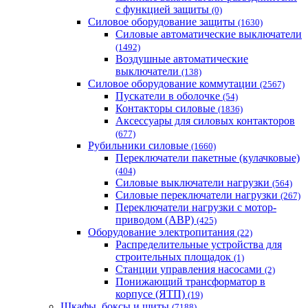
с функцией защиты
(0)
Силовое оборудование защиты
(1630)
Силовые автоматические выключатели
(1492)
Воздушные автоматические
выключатели
(138)
Силовое оборудование коммутации
(2567)
Пускатели в оболочке
(54)
Контакторы силовые
(1836)
Аксессуары для силовых контакторов
(677)
Рубильники силовые
(1660)
Переключатели пакетные (кулачковые)
(404)
Силовые выключатели нагрузки
(564)
Cиловые переключатели нагрузки
(267)
Переключатели нагрузки с мотор-
приводом (АВР)
(425)
Оборудование электропитания
(22)
Распределительные устройства для
строительных площадок
(1)
Станции управления насосами
(2)
Понижающий трансформатор в
корпусе (ЯТП)
(19)
Шкафы, боксы и щиты
(7188)