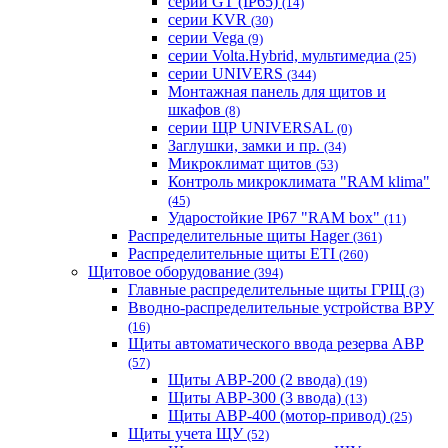
серии GT (IP65)
(14)
серии KVR
(30)
серии Vega
(9)
серии Volta.Hybrid, мультимедиа
(25)
серии UNIVERS
(344)
Монтажная панель для щитов и
шкафов
(8)
серии ЩР UNIVERSAL
(0)
Заглушки, замки и пр.
(34)
Микроклимат щитов
(53)
Контроль микроклимата "RAM klima"
(45)
Ударостойкие IP67 "RAM box"
(11)
Распределительные щиты Hager
(361)
Распределительные щиты ETI
(260)
Щитовое оборудование
(394)
Главные распределительные щиты ГРЩ
(3)
Вводно-распределительные устройства ВРУ
(16)
Щиты автоматического ввода резерва АВР
(57)
Щиты АВР-200 (2 ввода)
(19)
Щиты АВР-300 (3 ввода)
(13)
Щиты АВР-400 (мотор-привод)
(25)
Щиты учета ЩУ
(52)