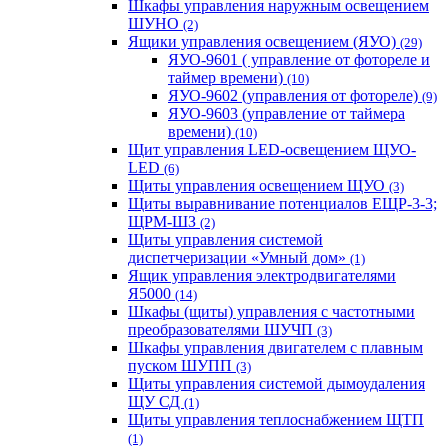
Шкафы управления наружным освещением
ШУНО
(2)
Ящики управления освещением (ЯУО)
(29)
ЯУО-9601 ( управление от фотореле и
таймер времени)
(10)
ЯУО-9602 (управления от фотореле)
(9)
ЯУО-9603 (управление от таймера
времени)
(10)
Щит управления LED-освещением ЩУО-
LED
(6)
Щиты управления освещением ЩУО
(3)
Щиты выравнивание потенциалов ЕЩР-3-3;
ЩРМ-ШЗ
(2)
Щиты управления системой
диспетчеризации «Умный дом»
(1)
Ящик управления электродвигателями
Я5000
(14)
Шкафы (щиты) управления с частотными
преобразователями ШУЧП
(3)
Шкафы управления двигателем с плавным
пуском ШУПП
(3)
Щиты управления системой дымоудаления
ЩУ СД
(1)
Щиты управления теплоснабжением ЩТП
(1)